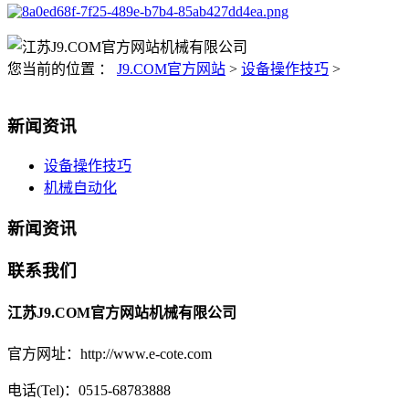
您当前的位置 ：
J9.COM官方网站
>
设备操作技巧
>
新闻资讯
设备操作技巧
机械自动化
新闻资讯
联系我们
江苏J9.COM官方网站机械有限公司
官方网址：http://www.e-cote.com
电话(Tel)：0515-68783888