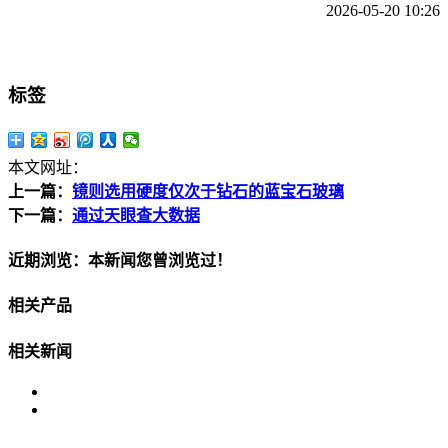
2026-05-20 10:26
标签
本文网址：
上一篇：
镜则选用硬度仅次于钻石的蓝宝石玻璃
下一篇：
通过天眼查大数据
近期浏览：本新闻您曾浏览过！
相关产品
相关新闻