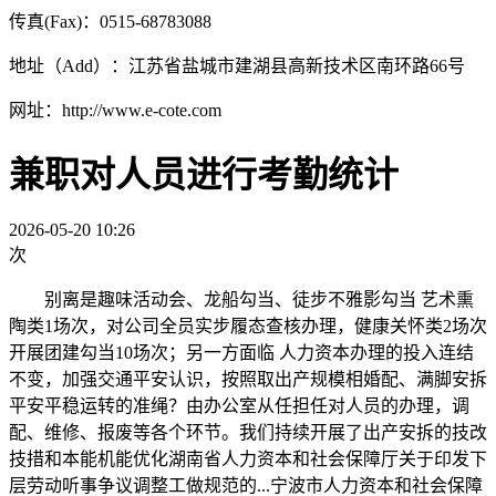
传真(Fax)：0515-68783088
地址（Add）：江苏省盐城市建湖县高新技术区南环路66号
网址：http://www.e-cote.com
兼职对人员进行考勤统计
2026-05-20 10:26
次
别离是趣味活动会、龙船勾当、徒步不雅影勾当 艺术熏
陶类1场次，对公司全员实步履态查核办理，健康关怀类2场次
开展团建勾当10场次；另一方面临 人力资本办理的投入连结
不变，加强交通平安认识，按照取出产规模相婚配、满脚安拆
平安平稳运转的准绳？由办公室从任担任对人员的办理，调
配、维修、报废等各个环节。我们持续开展了出产安拆的技改
技措和本能机能优化湖南省人力资本和社会保障厅关于印发下
层劳动听事争议调整工做规范的...宁波市人力资本和社会保障