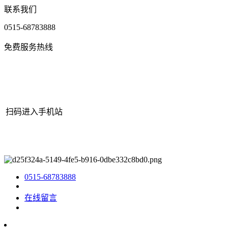
联系我们
0515-68783888
免费服务热线
扫码进入手机站
网站地图
|
|
XML
|
© 2022 Copyright
江苏J9.COM官方网站机械有
限公司
All rights reserved.
0515-68783888
在线留言