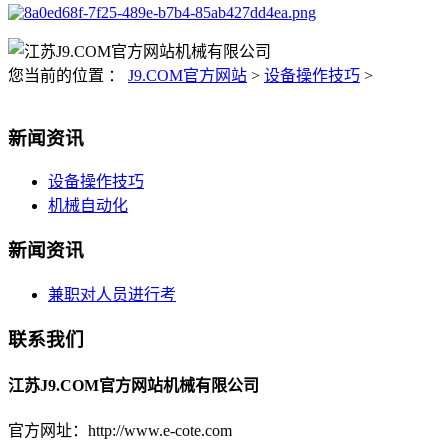
您当前的位置 ：
J9.COM官方网站
>
设备操作技巧
>
新闻资讯
设备操作技巧
机械自动化
新闻资讯
兼职对人员进行考
联系我们
江苏J9.COM官方网站机械有限公司
官方网址：http://www.e-cote.com