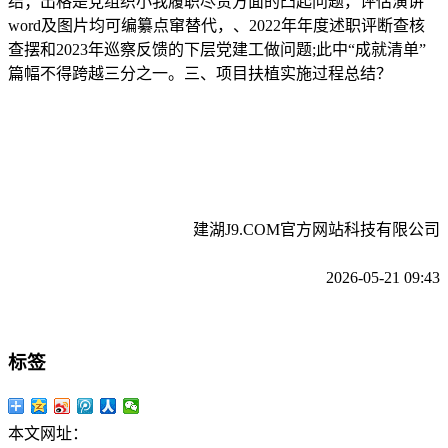
结；出格是党组织小我履职尽责方面的凸起问题，评估演讲
word及图片均可编纂点窜替代，、2022年年度述职评断查核
查摆和2023年巡察反馈的下层党建工做问题;此中“成就清单”
篇幅不得跨越三分之一。三、项目扶植实施过程总结？
建湖J9.COM官方网站科技有限公司
2026-05-21 09:43
标签
本文网址：