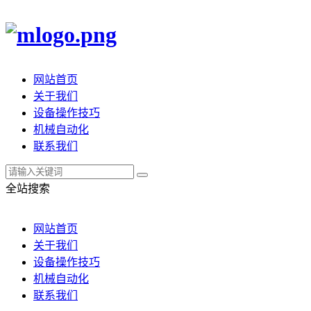
网站首页
关于我们
设备操作技巧
机械自动化
联系我们
全站搜索
网站首页
关于我们
设备操作技巧
机械自动化
联系我们