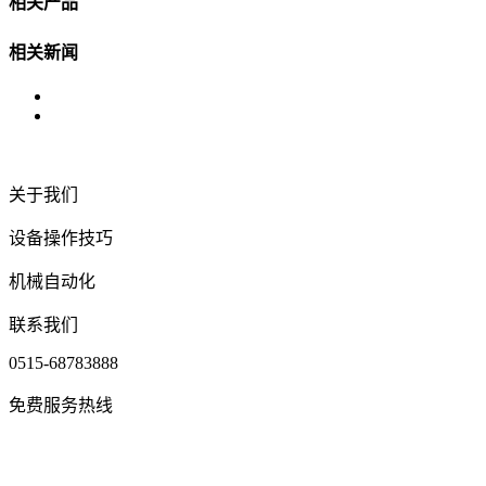
相关产品
相关新闻
关于我们
设备操作技巧
机械自动化
联系我们
0515-68783888
免费服务热线