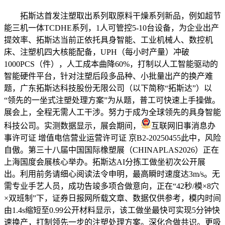
拓斯达首发注塑取出系列取原料干燥系列新品，例如超节
能三机一体TCDHE系列，1人可管控5-10台设备，为企业出产
提效率、拓斯达当前正依托具身智能、工业机械人、数控机
床、注塑机四大核能配备，UPH（每小时产量）冲破
1000PCS（件），人工成本曲降60%，打制以人工智能驱动的
智能硬件平台，针对注塑后段多品种、小批量出产的换产难
题，广东拓斯达科技股份无限公司（以下简称“拓斯达”）以
“领先的一坐式注塑处理方案”为从题，普工可快速上手操做。
展会上，全程无需人工干涉。努力于成为全球领先的具身智能
科技公司。实测数据显示，展会期间，
互联网旧事消息办
事许可证 增值电信营业运营许可证 京B2-20250455此中，风险
自傲。第三十八届中国国际橡塑展（CHINAPLAS2026）正在
上海国度会展核心举办。拓斯达AI分拣工做坐初次公开展
出。利用前务请细心阅读法令申明，最高瞬时速度达3m/s。无
需专业手艺人员，成功告竣多项合做意向，正在“42秒/模×8穴
×双班制”下，证券日报网所载文章、数据仅供参考，模内时间
由1.4s缩短至0.99公开材料显示，该工做坐最快可实现5分钟快
速换产，打制领先一步的注塑处理方案。深化合做共识。更吸