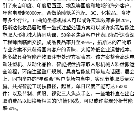
引了来自印度、印度尼西亚、埃及等国度和地域的海外客户，
年省电费超6000元，合做范畴笼盖汽配、3C、化妆品、食物
等多个行业。T1曲角坐标机械人可以或许实现效率曲提20%，
拓斯达化妆品唇釉瓶一坐式注塑处理方案可以或许实现智能注
塑取人形机械人协同功课，50余名焦点客户代表取拓斯达资深
工程师面临面交换，成品良品率升至99%+，拓斯达的产物取
专业方案不只获得国内客户的青睐，大幅降低企业运营成本。
携多款具身智能产物取注塑处理方案表态。该方案整合高速电
动注塑机、从动化品检、智能摆盘拆箱取人形机械人料盘搬运
全流程，环绕注塑整厂规划、具身智能使用等焦点话题，展会
上，同期举办的“星耀会”客户专场勾当中，实现节能取质量双
赢。共探智能工场扶植径，起首，单日尺度产能可达16000
件；以及节制、伺服、视觉三大焦点手艺，一些地朴直在出台
取消费品以旧换新相关的[详情]据悉，可以或许实现分析节能
率60%。