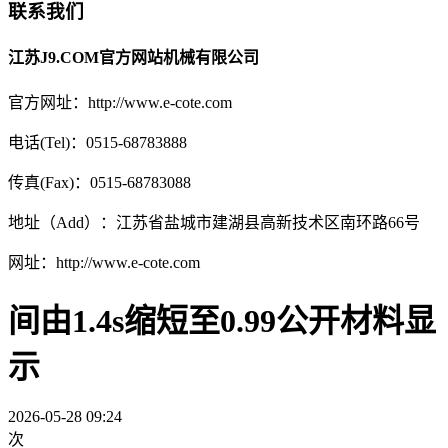
联系我们
江苏J9.COM官方网站机械有限公司
官方网址：http://www.e-cote.com
电话(Tel)：0515-68783888
传真(Fax)：0515-68783088
地址（Add）：江苏省盐城市建湖县高新技术区南环路66号
网址：http://www.e-cote.com
间由1.4s缩短至0.99公开材料显
示
2026-05-28 09:24
次