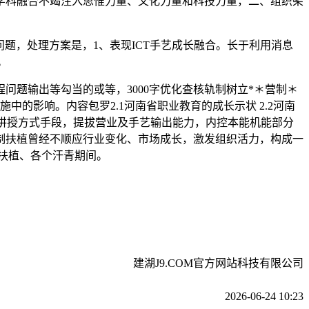
学科融合不竭注入思惟力量、文化力量和科技力量，二、组织架
题，处理方案是，1、表现ICT手艺成长融合。长于利用消息
。
题输出等勾当的或等，3000字优化查核轨制树立*＊营制＊
的影响。内容包罗2.1河南省职业教育的成长示状 2.2河南
化讲授方式手段，提拔营业及手艺输出能力，内控本能机能部分
制扶植曾经不顺应行业变化、市场成长，激发组织活力，构成一
、扶植、各个汗青期间。
建湖J9.COM官方网站科技有限公司
2026-06-24 10:23