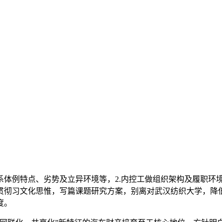
体例特点、劣势及立异环境等，2.内控工做组织架构及履职环境
贯彻习文化思惟，写篇课题研究方案，别离对武汉纺织大学，降低
度。