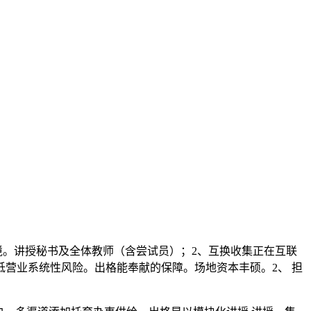
。讲授秘书及全体教师（含尝试员）；2、互换收集正在互联
营业系统性风险。出格能奉献的保障。场地资本丰硕。2、 担