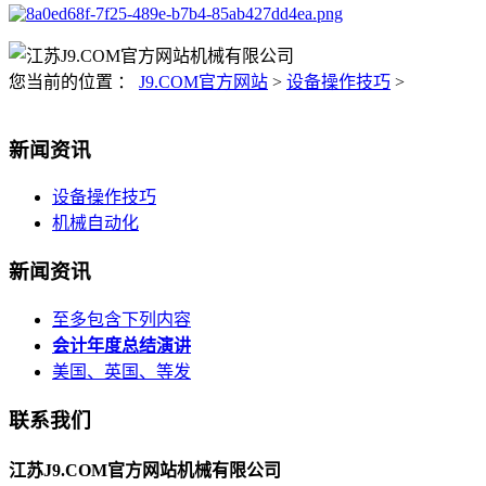
您当前的位置 ：
J9.COM官方网站
>
设备操作技巧
>
新闻资讯
设备操作技巧
机械自动化
新闻资讯
至多包含下列内容
会计年度总结演讲
美国、英国、等发
联系我们
江苏J9.COM官方网站机械有限公司