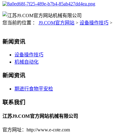
您当前的位置 ：
J9.COM官方网站
>
设备操作技巧
>
新闻资讯
设备操作技巧
机械自动化
新闻资讯
期进行食物平安检
联系我们
江苏J9.COM官方网站机械有限公司
官方网址：http://www.e-cote.com