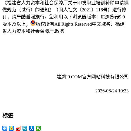
《福建省人力资本和社会保障厅关于印发职业培训补助申请操
做规范（试行）的通知》（闽人社文〔2021〕116号）进行修
订，请严酷遵照施行。您利用以下浏览器版本：IE浏览器9.0
版本及以上；
版权所有All Rights Reserved中文域名：福建
省人力资本和社会保障厅.政务
建湖J9.COM官方网站科技有限公司
2026-06-24 10:23
标签