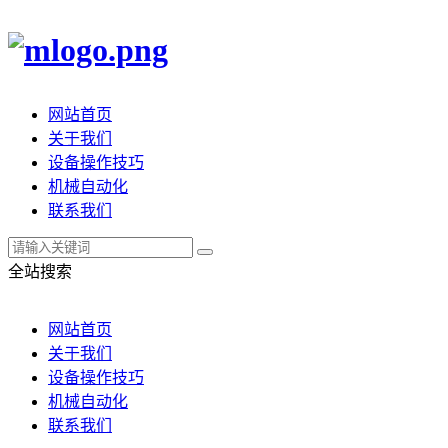
网站首页
关于我们
设备操作技巧
机械自动化
联系我们
全站搜索
网站首页
关于我们
设备操作技巧
机械自动化
联系我们