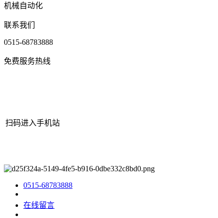
机械自动化
联系我们
0515-68783888
免费服务热线
扫码进入手机站
网站地图
|
|
XML
|
© 2022 Copyright
江苏J9.COM官方网站机械有
限公司
All rights reserved.
0515-68783888
在线留言