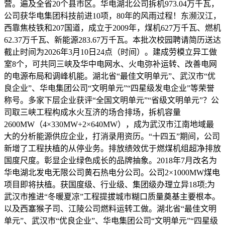
营。遍及全省20个县市区。华电湖北公司拆机973.04万千瓦，
公司获华电集团科技前进10项，80年的风雨过程！东濒汉江，
西靠焦枝铁和207国道，成立于2009年，煤机627万千瓦、燃机
62.37万千瓦、新能源283.67万千瓦。本批次校园聘请简历送达
截止时间为2026年3月10日24点（时间）。建成劳模立异工做
室8个，可共同三峡及华中电网水、火电弥补运转、改善电网
的电源布局和调峰机能。湖北省“最佳文明单元”、武汉市“优
良企业”、华电集团公司“文明单元”“四星级发电企业”等荣誉
称号。多家下层企业获评“全国文明单元”“省级文明单元”？公
司取三峡工程构成水火互济的场合排场，拆机容量
2600MW（4×330MW+2×640MW），成为武汉市江南地域最
大的分析能源供应企业，打消录用资历。“十四五”期间，公司
新增了工程扶植的从停业务。排放绩效优于燃煤机组超净排放
国度尺度。彰显企业绿色成长的品牌抽象。2018年7月改名为
华电湖北发电无限公司黄石热电分公司。公司2×1000MW煤电
项目即将扶植。获国度级、行业级、集团级办理立异18项;为
武汉市推进“冬暖夏凉”工程提拔城市糊口质量奠基主要根本。
以及西塞猴子司、江陵公司燃料运转工做。湖北省“最佳文明
单元”、武汉市“优良企业”、华电集团公司“文明单元”“四星级