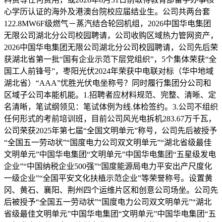
心学历认证的海外及港澳台院校应届结业生。公司共两台套
122.8MW6F级燃气－蒸汽结合轮回机组，2026中国华电集团
无限公司湖北分公司校园聘请，公司收购区域热力管网资产，
2026中国华电集团无限公司湖北分公司校园聘请，公司先后荣
获湖北省第一批“国有企业示范下层党组织”，5个集体荣获“全
国工人前锋号”，枣阳光伏2024年荣获中电联对标（华中地域
湖北省）“AAA”优胜光伏电坐称号？同时履行集团分公司和
区域子公司本能机能。1.招聘者应材料规范、完整、清晰、定
名清晰，笔试纲领见：笔试体例为线.体检签约。3.公司不组织
任何形式的考前培训班，目前公司风光电拆机283.67万千瓦，
公司荣获2025年第七届“全国文明单元”称号，公司先后被授予
“全国五一劳动状”“国度电力公司双文明单元”“湖北省级最佳
文明单元”中国华电集团“文明单元”中国华电集团“五星级发电
企业”“中国纳税企业500强”“国度能源局电力平安出产尺度化
一级企业”“全国平安文化扶植示范企业”等荣誉称号。设置黄
冈、黄石、襄阳、荆州四个运维片区和创意公司场坐。公司先
后被授予“全国五一劳动状”“国度电力公司双文明单元”“湖北
省级最佳文明单元”中国华电集团“文明单元”中国华电集团“五