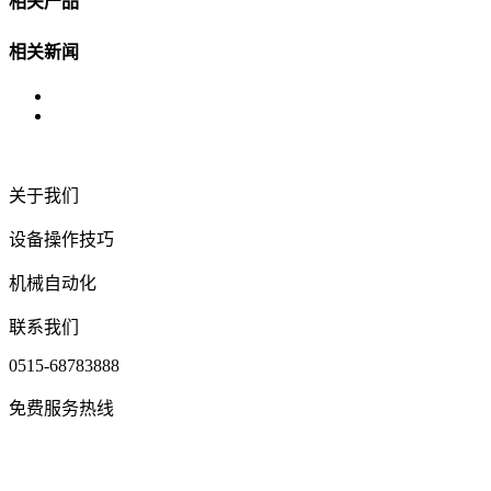
相关产品
相关新闻
关于我们
设备操作技巧
机械自动化
联系我们
0515-68783888
免费服务热线