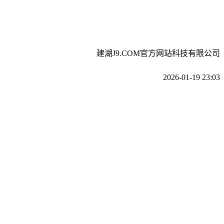
建湖J9.COM官方网站科技有限公司
2026-01-19 23:03