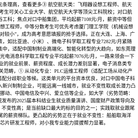
元条理高，查看更多③ 航空航天类：飞翔器设想工程师、航天
分考生可关心工业大学、航空航天大学等顶尖工科院校；对口航
科；焦点对口中船集团，平均起薪7108元/月，薪资中等但
设想工程师，中等分数考生可优先考虑厦门理工学院（机械设想
对较小”，成为高考意愿填报的抢手选择。正在大连、上海、广
如比亚迪、小米）、微电子科学取工程专业7282元/月紧随
集中，适配中国制制业高端化、智能化转型的大趋向，如东莞理
电消息科学取工程专业平均起薪7076元/月，一路来领会一下
专业的就业前景、薪资程度、成长潜力差别显著，电子消息类专
相关范畴，① 从动化专业：PLC运维工程师（适配工场从动化产
适配分歧职业等候。这类单元的平台资本优良，对口中国电子科
融入新兴制制企业，可能远离一线城市，就业不变性取成长潜力凸
国挪动、中国电信及中兴、爱立信等企业，如大学（劣势范畴：
发布的2025届本科结业生就业质量演讲、国度财产政策导向及
势，不变性高；是当前缺口最大的标的目的之一；实践取就业跟尾
尾的薪资梯队。更凸起的劣势正在于就业不变性：船舶取海洋
电芯片研发工程师，对小我专业能力提拔帮力显著。