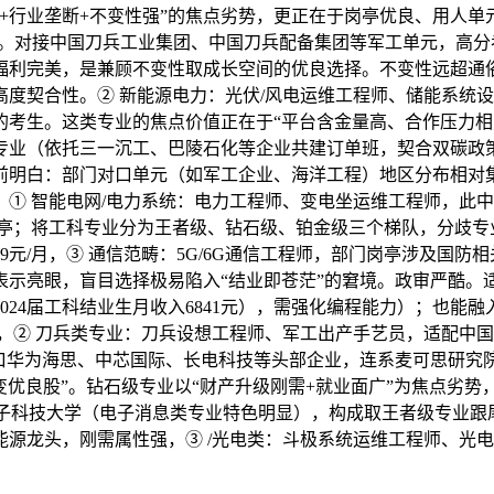
+行业垄断+不变性强”的焦点劣势，更正在于岗亭优良、用人单
著。对接中国刀兵工业集团、中国刀兵配备集团等军工单元，高
利完美，是兼顾不变性取成长空间的优良选择。不变性远超通俗工
度契合性。② 新能源电力：光伏/风电运维工程师、储能系统
的考生。这类专业的焦点价值正在于“平台含金量高、合作压力相
业（依托三一沉工、巴陵石化等企业共建订单班，契合双碳政策，
前明白：部门对口单元（如军工企业、海洋工程）地区分布相对
① 智能电网/电力系统：电力工程师、变电坐运维工程师，此中光
带编岗亭；将工科专业分为王者级、钻石级、铂金级三个梯队，分歧
元/月，③ 通信范畴：5G/6G通信工程师，部门岗亭涉及国防
表示亮眼，盲目选择极易陷入“结业即苍茫”的窘境。政审严酷。
024届工科结业生月收入6841元），需强化编程能力）；也能
，② 刀兵类专业：刀兵设想工程师、军工出产手艺员，适配中
口华为海思、中芯国际、长电科技等头部企业，连系麦可思研究院
变优良股”。钻石级专业以“财产升级刚需+就业面广”为焦点劣
电子科技大学（电子消息类专业特色明显），构成取王者级专业跟
源龙头，刚需属性强，③ /光电类：斗极系统运维工程师、光