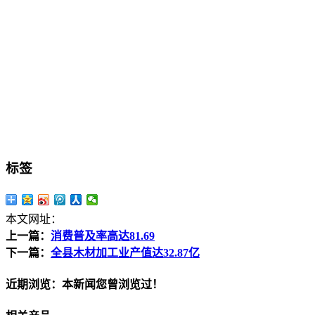
标签
本文网址：
上一篇：
消费普及率高达81.69
下一篇：
全县木材加工业产值达32.87亿
近期浏览：本新闻您曾浏览过！