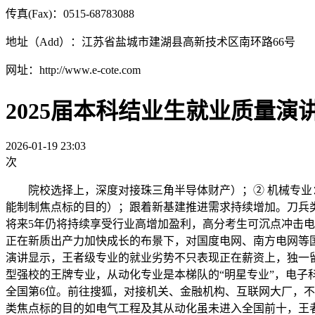
传真(Fax)：0515-68783088
地址（Add）：江苏省盐城市建湖县高新技术区南环路66号
网址：http://www.e-cote.com
2025届本科结业生就业质量演
2026-01-19 23:03
次
院校选择上，深度对接珠三角半导体财产）；② 机械专业：
能制制焦点标的目的）；跟着新基建推进需求持续增加。刀兵类
将来5年仍将持续享受行业高增加盈利，高分考生可沉点冲击
正在新质出产力加快成长的布景下，对国度电网、南方电网等国
演讲显示，王者级专业的就业劣势不只表现正在薪资上，独一
型强校的王牌专业，从动化专业是本梯队的“明星专业”，电子
全国第6位。前往搜狐，对接机关、金融机构、互联网大厂，不
类焦点标的目的如电气工程及其从动化虽未进入全国前十，王者