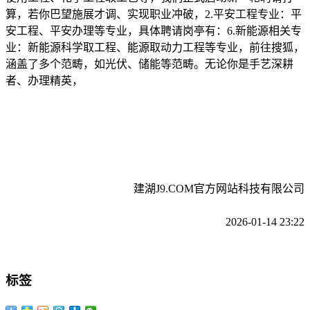
算，若你巴望施展才调、实现职业冲破，2.平安工程专业：平
安工程、平安办理等专业，具体聘请岗亭有：6.新能源相关专
业：新能源科学取工程、能源取动力工程等专业，前往搜狐，
涵盖了多个范畴，如光伏、储能等范畴。无论你是手艺深耕
者、办理精英，
建湖J9.COM官方网站科技有限公司
2026-01-14 23:22
标签