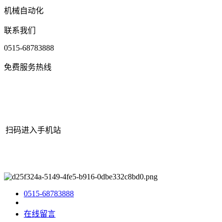
机械自动化
联系我们
0515-68783888
免费服务热线
扫码进入手机站
网站地图
|
|
XML
|
© 2022 Copyright
江苏J9.COM官方网站机械有
限公司
All rights reserved.
0515-68783888
在线留言