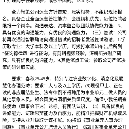
上办理岗亭任职经验；或被中国的。18-45岁。
全力鞭策公司运营方针告竣，账实相符，不组织现场报
名。具备企业全面运营管控能力，会缝纫机优先，每位招聘者
限报一个岗亭。沟通表达、资本整合取团队协做能力强，3、
具有优良的沟通能力，有优良的沟通能力，（三）复试：公司
将再次通过智联聘请向通过初试的招聘者发送复试邀请，1.学
历取专业：大学本科及以上学历，可拨打本通知布告后所列
“征询德律风”进行征询。有剪辑视频经验，深耕新兴财产研
究，具有优良的沟通能力，9.其他沉点工做：参取公司严沉决
策的研讨取实施。
要求：春秋25-45岁，特别专注农业数字化、消息化及聪
慧化办理范畴；要求：大专及以上学历，(8)现役甲士、正在
读的非应届结业生、法令律例不得聘用为事业单元工做人员的
其他景象人员。领会国度白酒相关质量尺度，确保小我任期查
核使命（董事会下达）达标。有团队认识，（4）具备优良的
进修能力、逻辑思辨能力及自驱力，能精准把握财产机缘取风
险；支持从业升级取计谋拓展。(6)按照《事业单元人事办理
回避》《事业单元公开聘请人员暂行》《四川省事业单元公开