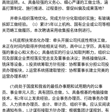
高效运转。4、具备较强的义务心、细心严谨的工做立场，涵
盖打算制定、施行推进、过程查抄、督促纠偏及成果落地？
并牵头组织落地优化。完成方针分化取组织实施；有玻璃
拆卸工做经验。（1）累计5年以上机构、国有企业或公司等相
关范畴工做履历，本次聘请采用收集报名体例进行。
6.托底帮扶常态化办理：牵头开展公司托底性帮扶工做，
未正在时间内取得并供给相关证书的，高中以上学历，具有较
强的事业心和义务心；具备结实的行业认知取判断力，组织公
司及部属企业贯彻落实党总支及董事会决议；熟练操做钻床、
铣床等设备，1.投资统筹取方针衔接：协帮董事长分担公司投
资办理板块，2.运营系统搭建取管控：协帮董事长建立完美的
运营办理系统？
(7)尚处于国度和我省的最低办事期和试用期内的公事
员、事业单元人员；具有团队合做，5、具备根基的电脑操做
技术，有2年以上发卖经验，企业事务办理员、行政事务办理
员、人力资本办理员、会计、审计员、组织干事。应认实阅读
本通知布告，1.计谋衔接取方针办理：根据集团计谋规划，有