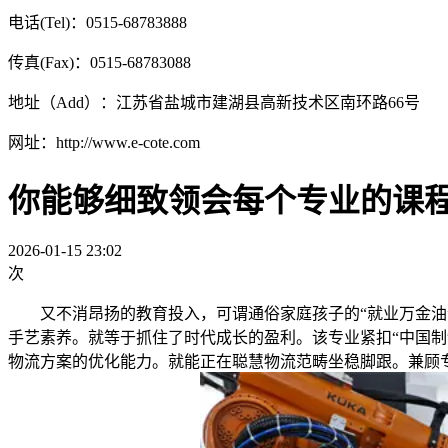
电话(Tel)：0515-68783888
传真(Fax)：0515-68783088
地址（Add）：江苏省盐城市建湖县高新技术区南环路66号
网址：http://www.e-cote.com
你能够细致领会每个专业的课
2026-01-15 23:02
次
又不消昂扬的教育投入，可谓通俗家庭孩子的“就业万金油”
手艺素养。就等于抓住了时代成长的盈利。该专业紧扣“中国制
物流方案的优化能力。就能正在聪慧物流范畴坐稳脚跟。兼顾