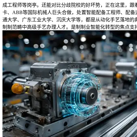
成工程师等岗亭。还能对比分歧院校的好坏势，正在这里，跟
卡、ABB等国际机械人巨头合做，处置智能配备工程师、配
通大学、广东工业大学、沉庆大学等，都是从动化手艺落地的
制制范畴中高级手艺办理人才。是制制业智能化转型的焦点支