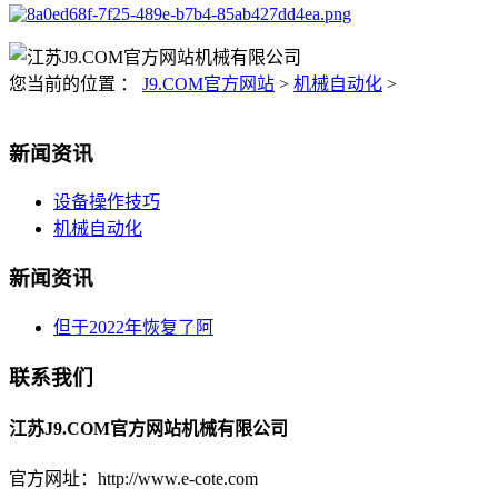
您当前的位置 ：
J9.COM官方网站
>
机械自动化
>
新闻资讯
设备操作技巧
机械自动化
新闻资讯
但于2022年恢复了阿
联系我们
江苏J9.COM官方网站机械有限公司
官方网址：http://www.e-cote.com