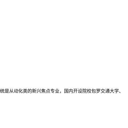
统是从动化类的新兴焦点专业，国内开设院校包罗交通大学、