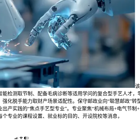
该
智能检测取节制、配备毛病诊断等适用学问的复合型手艺人才，
。强化脱手能力取财产场景适配性。保守邮政业向“聪慧邮政”转
出产实践的“焦点手艺型专业”。专业聚焦“机械布局+电气节制+
每个专业的课程设置、就业标的目的、开设院校等消息，