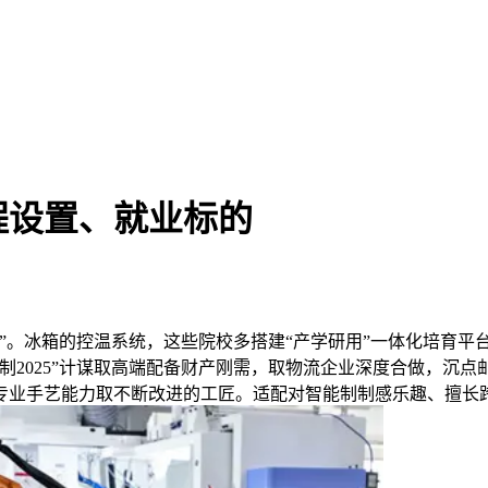
程设置、就业标的
。冰箱的控温系统，这些院校多搭建“产学研用”一体化培育平
制2025”计谋取高端配备财产刚需，取物流企业深度合做，沉
专业手艺能力取不断改进的工匠。适配对智能制制感乐趣、擅长