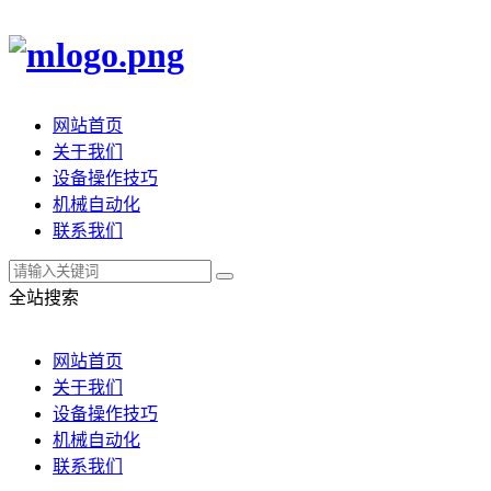
网站首页
关于我们
设备操作技巧
机械自动化
联系我们
全站搜索
网站首页
关于我们
设备操作技巧
机械自动化
联系我们