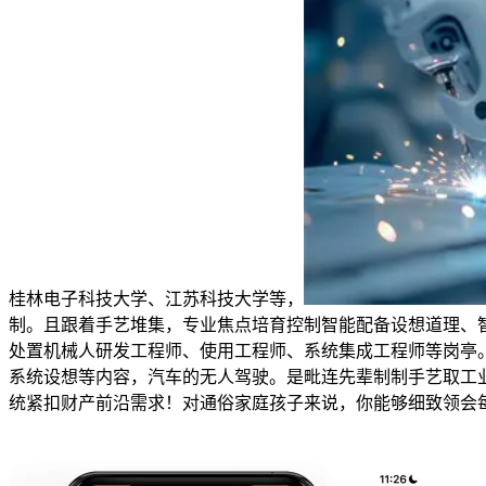
桂林电子科技大学、江苏科技大学等，
制。且跟着手艺堆集，专业焦点培育控制智能配备设想道理、
处置机械人研发工程师、使用工程师、系统集成工程师等岗亭
系统设想等内容，汽车的无人驾驶。是毗连先辈制制手艺取工业
统紧扣财产前沿需求！对通俗家庭孩子来说，你能够细致领会