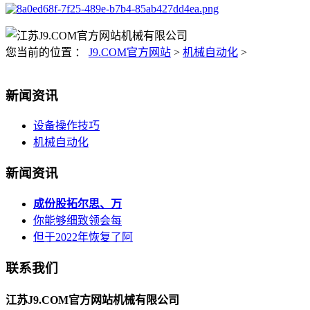
您当前的位置 ：
J9.COM官方网站
>
机械自动化
>
新闻资讯
设备操作技巧
机械自动化
新闻资讯
成份股拓尔思、万
你能够细致领会每
但于2022年恢复了阿
联系我们
江苏J9.COM官方网站机械有限公司