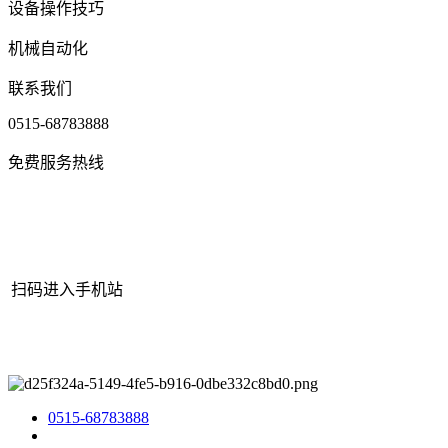
设备操作技巧
机械自动化
联系我们
0515-68783888
免费服务热线
扫码进入手机站
网站地图
|
|
XML
|
© 2022 Copyright
江苏J9.COM官方网站机械有
限公司
All rights reserved.
0515-68783888