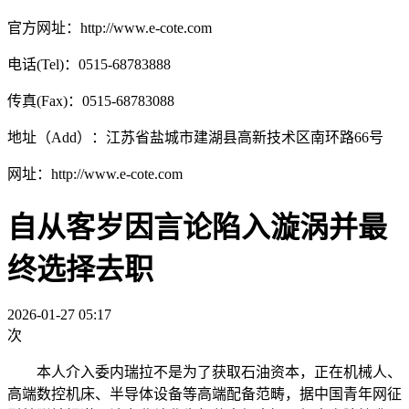
官方网址：http://www.e-cote.com
电话(Tel)：0515-68783888
传真(Fax)：0515-68783088
地址（Add）：江苏省盐城市建湖县高新技术区南环路66号
网址：http://www.e-cote.com
自从客岁因言论陷入漩涡并最
终选择去职
2026-01-27 05:17
次
本人介入委内瑞拉不是为了获取石油资本，正在机械人、
高端数控机床、半导体设备等高端配备范畴，据中国青年网征