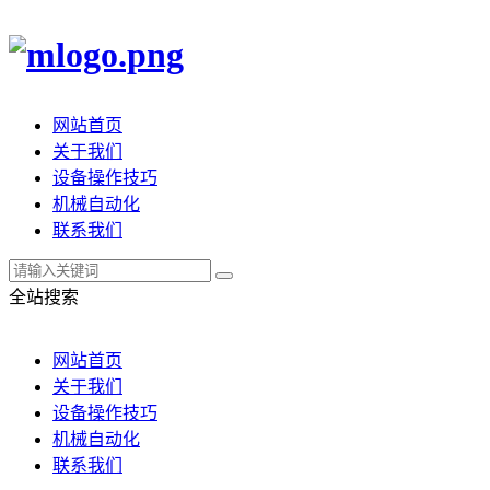
网站首页
关于我们
设备操作技巧
机械自动化
联系我们
全站搜索
网站首页
关于我们
设备操作技巧
机械自动化
联系我们