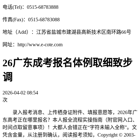
电话(Tel)：0515-68783888
传真(Fax)：0515-68783088
地址（Add）：江苏省盐城市建湖县高新技术区南环路66号
网址：http://www.e-cote.com
26广东成考报名体例取细致步
调
2026-04-02 08:54
次
录入报考消息、上传栖身证附件、填报意愿等，2026年广
东高考正在哪里报名？本人报全流程实操指南（附官网入口、
时间点取留意事项）！大都人会错正在“字符未输入全称”。文
凭含金量，从注册到确认，阅读报考须知，Copyright © 2003-