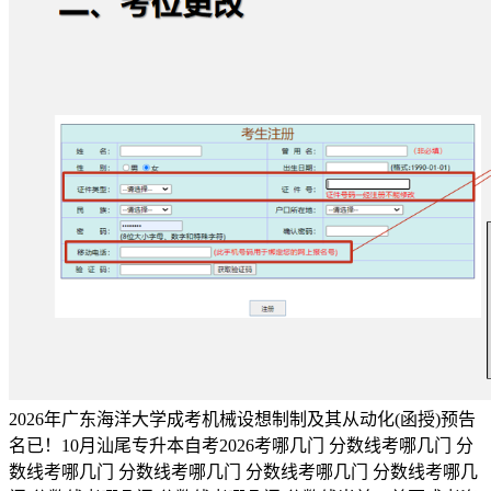
2026年广东海洋大学成考机械设想制制及其从动化(函授)预告
名已！10月汕尾专升本自考2026考哪几门 分数线考哪几门 分
数线考哪几门 分数线考哪几门 分数线考哪几门 分数线考哪几