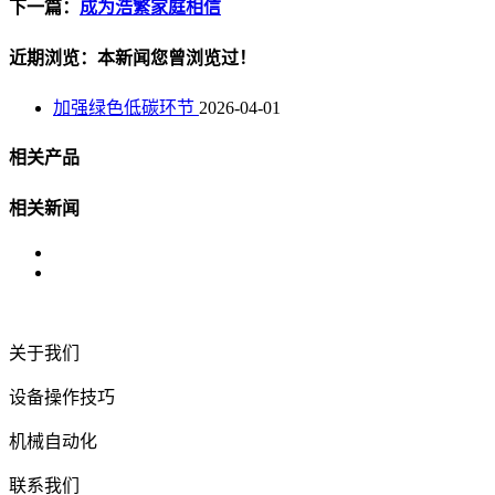
下一篇：
成为浩繁家庭相信
近期浏览：本新闻您曾浏览过！
加强绿色低碳环节
2026-04-01
相关产品
相关新闻
关于我们
设备操作技巧
机械自动化
联系我们