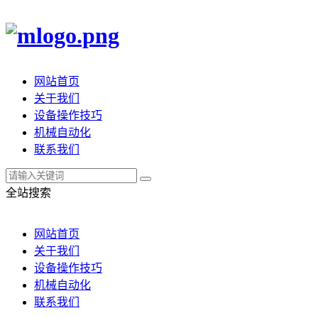
网站首页
关于我们
设备操作技巧
机械自动化
联系我们
全站搜索
网站首页
关于我们
设备操作技巧
机械自动化
联系我们