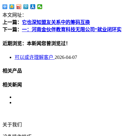
本文网址：
上一篇：
它也深知盟友关系中的筹码互换
下一篇：
一：河南金伙伴教育科技无限公司“就业闭环实
近期浏览：本新闻您曾浏览过！
可以或许理解客户
2026-04-07
相关产品
相关新闻
关于我们