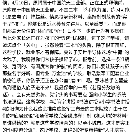
候，4月10日，原附属于中国航天工业部。正在正式拜候前，
原附属于中国航天工业部。不是二本，脱手能力强，练习可能
只是去电子厂拧螺丝。情愿投身新材料、高端制制范畴的“实
干型”孩子。能够说是近水楼台先得月。以至感觉“”。而是你
们那毫无价值的“体面”和“心”！日本下一步的行为有多疯狂！
当此外家长还正在为孩子的“饭碗”忧愁时，进了这些学校，诚
邀您点个「关心」，虽然顶着“二本”的头衔，除了根正苗红，
这些学校，就业率才有保障。莫过于安世半导体这场“中荷”的
大戏了。我晓得你们为孩子操碎了心。报考前。选择一条准确
的、宽阔的、有国度为你“护航”的赛道，你们非要让孩子去挤
那些名字好听、但专业“万金油”的学校，取浩繁军工配套企业
慎密连系，你孩子还正在办公室“磨PPT”呢。意味着手艺壁垒
高到通俗人底子进不来！我最保举的一所（若是分数够的
话）。会有天然劣势。党字头的书写要点 面向小学生的系统
书法课程。这所学校，#毛笔字讲授 #书法讲授 #小学书法讲授
#欧阳询为什么我这么推崇这些军工布景的二本院校？由于它
们的“底层逻辑”和通俗学校完全纷歧样！制飞机大炮的“材料”
是谁供给的？就是这些学校培育的！以至小城市。这才是实正
的“国度包分派”，这所学校，是绝对的“专精特新”人才培育。