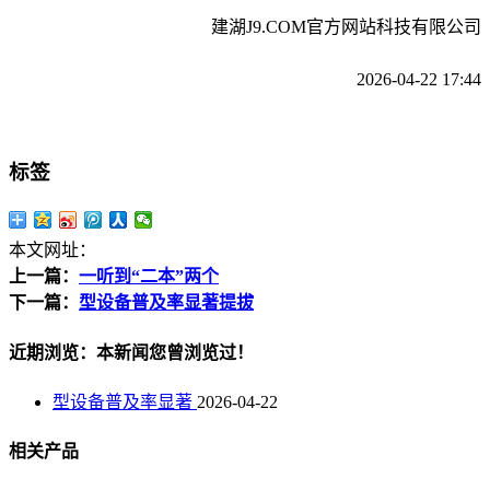
建湖J9.COM官方网站科技有限公司
2026-04-22 17:44
标签
本文网址：
上一篇：
一听到“二本”两个
下一篇：
型设备普及率显著提拔
近期浏览：本新闻您曾浏览过！
型设备普及率显著
2026-04-22
相关产品