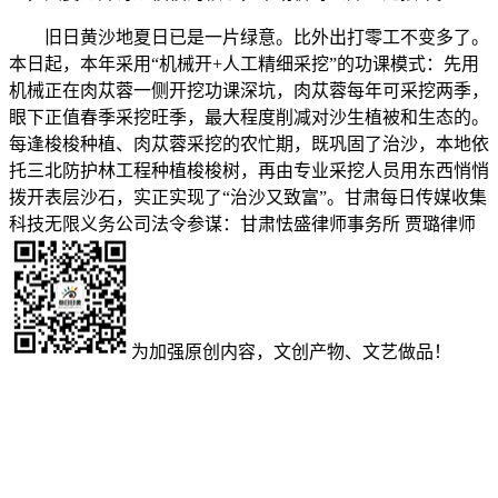
旧日黄沙地夏日已是一片绿意。比外出打零工不变多了。
本日起，本年采用“机械开+人工精细采挖”的功课模式：先用
机械正在肉苁蓉一侧开挖功课深坑，肉苁蓉每年可采挖两季，
眼下正值春季采挖旺季，最大程度削减对沙生植被和生态的。
每逢梭梭种植、肉苁蓉采挖的农忙期，既巩固了治沙，本地依
托三北防护林工程种植梭梭树，再由专业采挖人员用东西悄悄
拨开表层沙石，实正实现了“治沙又致富”。甘肃每日传媒收集
科技无限义务公司法令参谋：甘肃怯盛律师事务所 贾璐律师
为加强原创内容，文创产物、文艺做品！