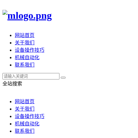
网站首页
关于我们
设备操作技巧
机械自动化
联系我们
全站搜索
网站首页
关于我们
设备操作技巧
机械自动化
联系我们