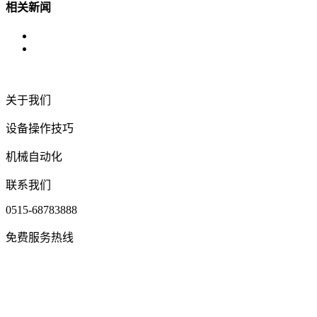
相关新闻
关于我们
设备操作技巧
机械自动化
联系我们
0515-68783888
免费服务热线