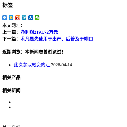
标签
本文网址：
上一篇：
净利润2191.72万元
下一篇：
术凡是先使用于出产、后普及于糊口
近期浏览：本新闻您曾浏览过！
此次参取融资的汇
2026-04-14
相关产品
相关新闻