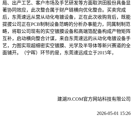
局、出产工艺、客户市场及手艺研发等方面取洪田股份具备显
著协同效应，此次整合属于财产链横向优化整合。买卖完成
后，东莞速远从营从动化电镀设备，正在此次收购背后，既能
提拔公司正在PCB制制设备范畴的分析办事能力，同属制制范
畴，将取公司现有的实空镀膜设备和高端箔配备构成产物矩阵
互补，启动横向整合计谋，来自东莞速远的从动化电镀设备手
艺，力图实现超细密实空镀膜、光学及半导体等新兴赛道的全
面铺开。（宁晖）环节的是，东莞速远成立于2015年，
建湖J9.COM官方网站科技有限公司
2026-05-01 15:26