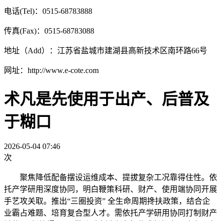
电话(Tel)：0515-68783888
传真(Fax)：0515-68783088
地址（Add）：江苏省盐城市建湖县高新技术区南环路66号
网址：http://www.e-cote.com
术凡是先使用于出产、后普及
于糊口
2026-05-04 07:46
次
聚焦降低配备摆设运维成本、提拔复杂工况靠得住性。依
托产学研用深度协同，明白鞭策科研、财产、使用端协同开展
手艺攻关取。推出“三圈投资” 全生命周期搀扶政策，结合企
业霸占难题、培育复合型人才。需依托产学研用协同打制财产