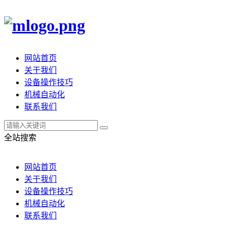
网站首页
关于我们
设备操作技巧
机械自动化
联系我们
全站搜索
网站首页
关于我们
设备操作技巧
机械自动化
联系我们