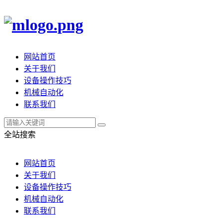
网站首页
关于我们
设备操作技巧
机械自动化
联系我们
全站搜索
网站首页
关于我们
设备操作技巧
机械自动化
联系我们