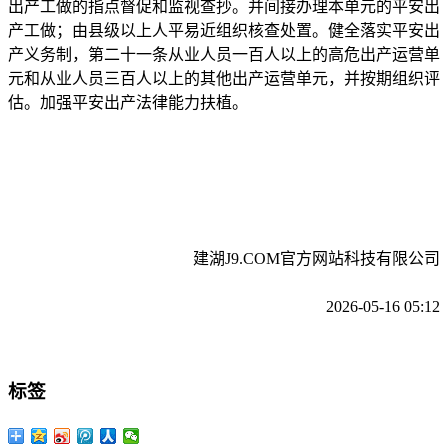
建湖J9.COM官方网站科技有限公司
2026-05-16 05:12
标签