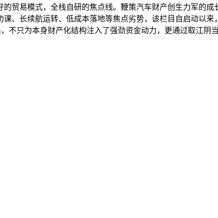
好的贸易模式，全栈自研的焦点线。鞭策汽车财产创生力军的成
功课、长续航运转、低成本落地等焦点劣势，该栏目自启动以来
据集，不只为本身财产化结构注入了强劲资金动力，更通过取江阴