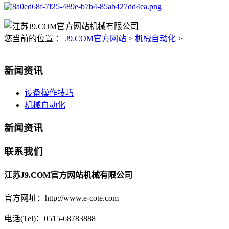
您当前的位置 ：
J9.COM官方网站
>
机械自动化
>
新闻资讯
设备操作技巧
机械自动化
新闻资讯
联系我们
江苏J9.COM官方网站机械有限公司
官方网址：http://www.e-cote.com
电话(Tel)：0515-68783888