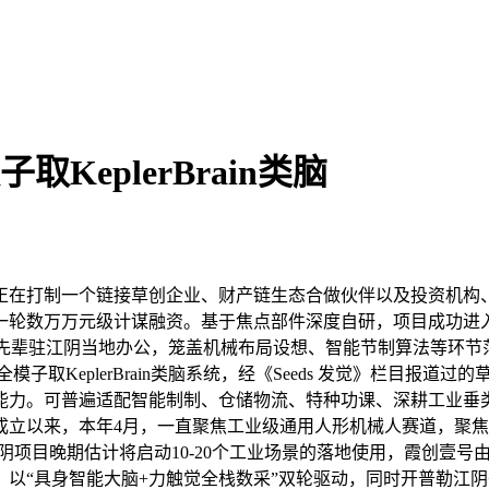
KeplerBrain类脑
打制一个链接草创企业、财产链生态合做伙伴以及投资机构、
一轮数万万元级计谋融资。基于焦点部件深度自研，项目成功进
先辈驻江阴当地办公，笼盖机械布局设想、智能节制算法等环节范
子取KeplerBrain类脑系统，经《Seeds 发觉》栏目报
力。可普遍适配智能制制、仓储物流、特种功课、深耕工业垂类纵
成立以来，本年4月，一直聚焦工业级通用人形机械人赛道，聚焦
江阴项目晚期估计将启动10-20个工业场景的落地使用，霞创壹
以“具身智能大脑+力触觉全栈数采”双轮驱动，同时开普勒江