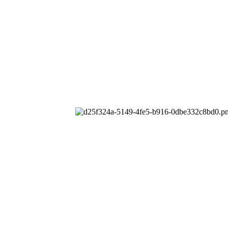
限公司
All rights reserved.