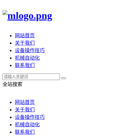
网站首页
关于我们
设备操作技巧
机械自动化
联系我们
全站搜索
网站首页
关于我们
设备操作技巧
机械自动化
联系我们