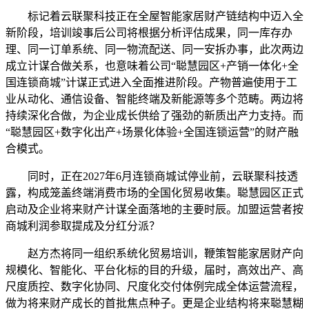
标记着云联聚科技正在全屋智能家居财产链结构中迈入全
新阶段，培训竣事后公司将根据分析评估成果，同一库存办
理、同一订单系统、同一物流配送、同一安拆办事，此次两边
成立计谋合做关系，也意味着公司“聪慧园区+产销一体化+全
国连锁商城”计谋正式进入全面推进阶段。产物普遍使用于工
业从动化、通信设备、智能终端及新能源等多个范畴。两边将
持续深化合做，为企业成长供给了强劲的新质出产力支持。而
“聪慧园区+数字化出产+场景化体验+全国连锁运营”的财产融
合模式。
同时，正在2027年6月连锁商城试停业前，云联聚科技透
露，构成笼盖终端消费市场的全国化贸易收集。聪慧园区正式
启动及企业将来财产计谋全面落地的主要时辰。加盟运营者按
商城利润参取提成及分红分派？
赵方杰将同一组织系统化贸易培训，鞭策智能家居财产向
规模化、智能化、平台化标的目的升级，届时，高效出产、高
尺度质控、数字化协同、尺度化交付体例完成全体运营流程，
做为将来财产成长的首批焦点种子。更是企业结构将来聪慧糊