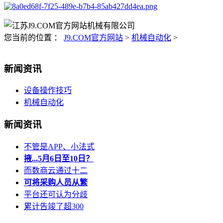
您当前的位置 ：
J9.COM官方网站
>
机械自动化
>
新闻资讯
设备操作技巧
机械自动化
新闻资讯
不管是APP、小法式
掖...5月6日至10日？
而数商云通过十二
可将采购人员从繁
平台还可认为分歧
累计告竣了超300