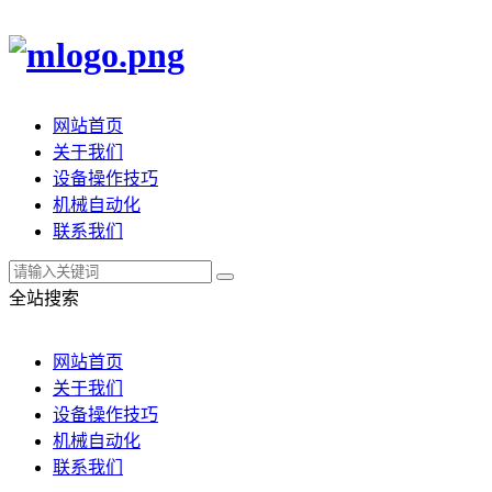
网站首页
关于我们
设备操作技巧
机械自动化
联系我们
全站搜索
网站首页
关于我们
设备操作技巧
机械自动化
联系我们