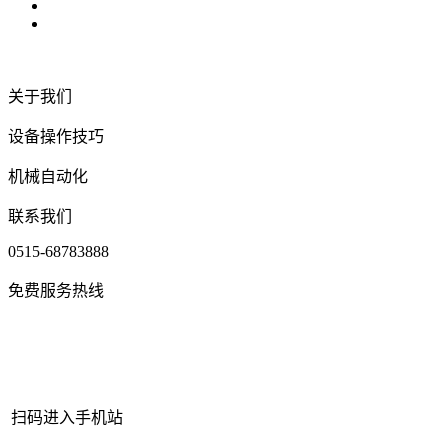
关于我们
设备操作技巧
机械自动化
联系我们
0515-68783888
免费服务热线
扫码进入手机站