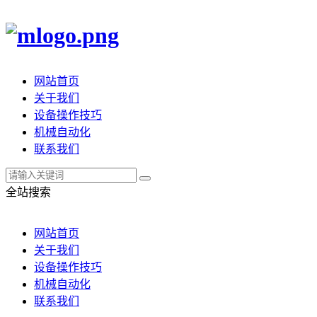
网站首页
关于我们
设备操作技巧
机械自动化
联系我们
全站搜索
网站首页
关于我们
设备操作技巧
机械自动化
联系我们