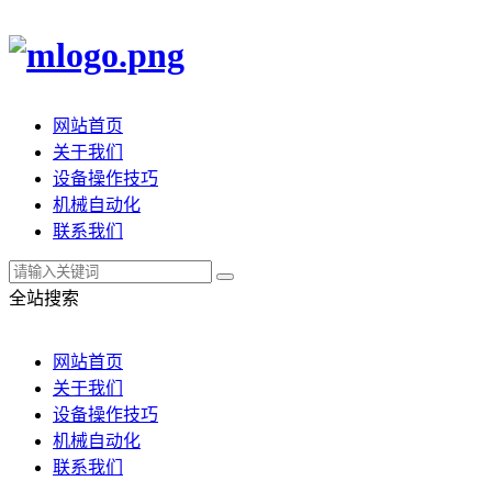
网站首页
关于我们
设备操作技巧
机械自动化
联系我们
全站搜索
网站首页
关于我们
设备操作技巧
机械自动化
联系我们