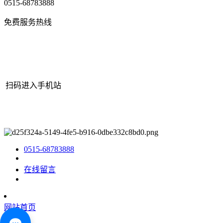
0515-68783888
免费服务热线
扫码进入手机站
网站地图
|
|
XML
|
© 2022 Copyright
江苏J9.COM官方网站机械有
限公司
All rights reserved.
0515-68783888
在线留言
网站首页