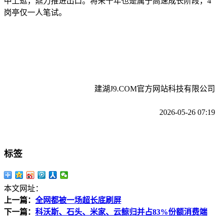
中上逛，鼎力推进出口。将来十年也是属于高速成长阶段，4
岗亭仅一人笔试。
建湖J9.COM官方网站科技有限公司
2026-05-26 07:19
标签
本文网址：
上一篇：
全网都被一场超长底刷屏
下一篇：
科沃斯、石头、米家、云鲸归并占83%份额消费端