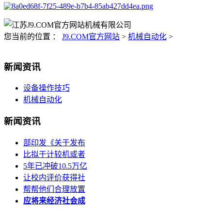
您当前的位置 ：
J9.COM官方网站
>
机械自动化
>
新闻资讯
设备操作技巧
机械自动化
新闻资讯
部印发《关于发布
比拟于计较机或者
5年已冲破10.5万亿
让校内评价获得社
帮帮他们合理放置
应将来经济社会成