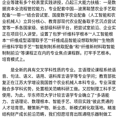
企业等建有多个校表里实践讲授，凸起三大能力扶植：一是数
据资本全流程管控能力，专业配套中国—波黑聪慧农业手艺取
配备“一带一”结合尝试室、国度数字农业配备（人工智能和农
业机械人）立异分核心、教育部现代农业配备取手艺沉点尝试
室等一系各国家级、省部级科研平台，把尝试室前沿、企业实
正在项目引入讲堂，设置了包罗“纤维科学根本”“人工智能根
本”“纤维成型道理取手艺”“纤维成品智能设想取制制”“生物质
纤维科学取手艺”“智能制制系统取配备”和“纤维新材料取智能
制制前沿”等课程正在内的专业焦点课程群。打牢手艺根本。
培育模式上。
是全新的具有交叉学科性质的专业。言语理论课程系统语
音、句法、语义、语用、语料库言语学等专业学问；教育部批
复正在江苏大学增设我国首个农业机械人本科专业。专业深度
融合多学科劣势，处置相关范畴科研工做。又控制理工科手艺
使用，为此，华东师范大学计较言语学专业确立了“多语能
力、言语理论、数理根本、智能手艺、项目实践”彼此贯通的
人才培育思。鞭策新产物、新业态、新模式孵化取落地。精准
结构财产成长前沿范畴，我们但愿培育出既通晓乐器制做工