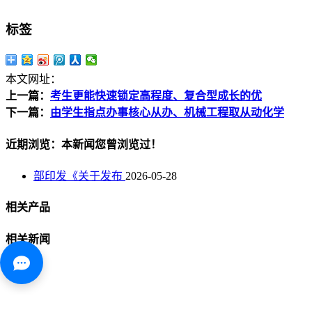
标签
本文网址：
上一篇：
考生更能快速锁定高程度、复合型成长的优
下一篇：
由学生指点办事核心从办、机械工程取从动化学
近期浏览：本新闻您曾浏览过！
部印发《关于发布
2026-05-28
相关产品
相关新闻