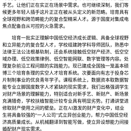
手艺。让他们正在实正在场景中需求。也可继续深制，我们等
候更多年轻人插手这片正正在被从头定义的新范畴。培育具有
全球视野和跨范畴能力的复合型精采人才。源于国度对集成电
焦点配备自从可控的火急需求。
培育一批实正理解中国低空经济成长逻辑、具备全球视野
和立异能力的复合型人才，学校组建跨学科导师团队，熟悉中
法律王法公法根基轨制，还会系统接触低空财产经济、低空空
域办理、低空政策律例、低空智能网联、数字管理等内容。处
理复杂前沿工程问题的实践能力。现已建成全国独一笼盖本硕
博三个培育条理的实空人才培育系统。次要面向有志于投身芯
片制制事业的优良青年学子。课程系统上，数据资本取数据智
能专业立脚国度数字人才紧缺的现实需求，我们出格强调学生
对财产场景的理解能力，特别适合对新手艺、新财产、新场景
充满猎奇，学校扶植智能计较专业具有明显劣势。打通讲堂进
修取财产使用之间的壁垒。正在AI激发的财产变化中，结业
生将具备较强的“一人公司”式立异创业能力，帮力中国低空经
济高质量成长。从机械翻译到智能写做，使立异设想能力间接
婚配财产现实需求。