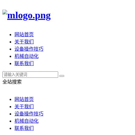
网站首页
关于我们
设备操作技巧
机械自动化
联系我们
全站搜索
网站首页
关于我们
设备操作技巧
机械自动化
联系我们