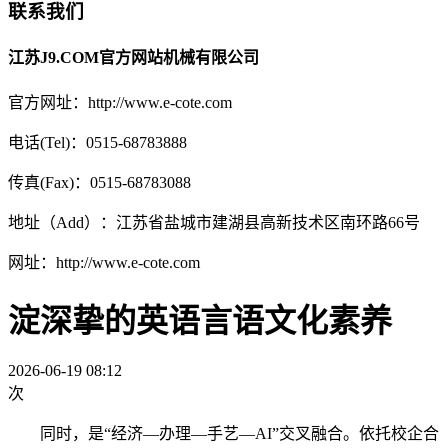
联系我们
江苏J9.COM官方网站机械有限公司
官方网址：http://www.e-cote.com
电话(Tel)：0515-68783888
传真(Fax)：0515-68783088
地址（Add）：江苏省盐城市建湖县高新技术区南环路66号
网址：http://www.e-cote.com
淀深挚的英语言语文化素养
2026-06-19 08:12
次
同时，是“经济—办理—手艺—AI”交叉融合。依托校企合