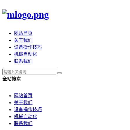
网站首页
关于我们
设备操作技巧
机械自动化
联系我们
全站搜索
网站首页
关于我们
设备操作技巧
机械自动化
联系我们