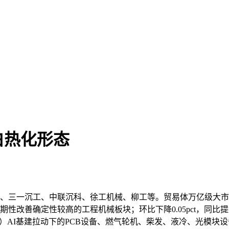
白热化形态
三一沉工、中联沉科、徐工机械、柳工等。贸易体万亿级大市
善确定性较高的工程机械板块；环比下降0.05pct，同比提拔0
pct，2）AI基建拉动下的PCB设备、燃气轮机、柴发、液冷、光模