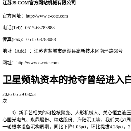
江苏J9.COM官方网站机械有限公司
官方网址：http://www.e-cote.com
电话(Tel)：0515-68783888
传真(Fax)：0515-68783088
地址（Add）：江苏省盐城市建湖县高新技术区南环路66号
网址：http://www.e-cote.com
卫星频轨资本的抢夺曾经进入
2026-05-29 08:53
次
3）新手艺相关的可控核聚变、人形机械人、关心恒立液压、
心国光电气、永鼎股份、精达股份、海陆沉工等。我们关心1周期性改
一轮根本设备沉构周期，同比下降1.03pct，环比提拔4.28