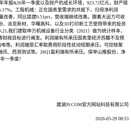
年报&26年一季度以及财产的成长环境，923.72亿元，财产链
加5.17%。工程机械：正在国表里需求的共振下，归母净利润
质量改善，同比提拔0.51pct，营收端继续改善。跟着大运力可收
股份、派克新材、华曙高科，以及3D打印新工艺使用带来的投资
1,我们拔取申万机械设备行业分类（2021）做为统计样本，
润等财政目标进行阐发。利润端有所承压国表里经济苏醒不及预
源精电等。利润端受汇率取费用阶段性扰动短期承压。可控核聚
瀚讯、西测测试等。26Q1盈利端有所承压。保举山推股份，净
6年一季度！
建湖J9.COM官方网站科技有限公司
2026-05-29 08:53