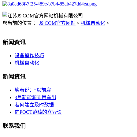
您当前的位置 ：
J9.COM官方网站
>
机械自动化
>
新闻资讯
设备操作技巧
机械自动化
新闻资讯
笑着说：“以前雇
3月新能源乘用车出
若何建立及时数据
向POCT范畴的立异设
联系我们