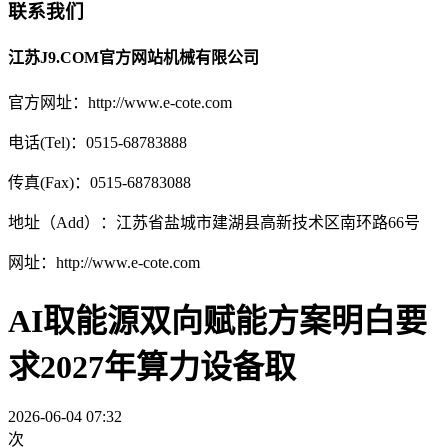
联系我们
江苏J9.COM官方网站机械有限公司
官方网址：http://www.e-cote.com
电话(Tel)：0515-68783888
传真(Fax)：0515-68783088
地址（Add）：江苏省盐城市建湖县高新技术区南环路66号
网址：http://www.e-cote.com
AI取能源双向赋能方案明白要
求2027年算力设备取
2026-06-04 07:32
次