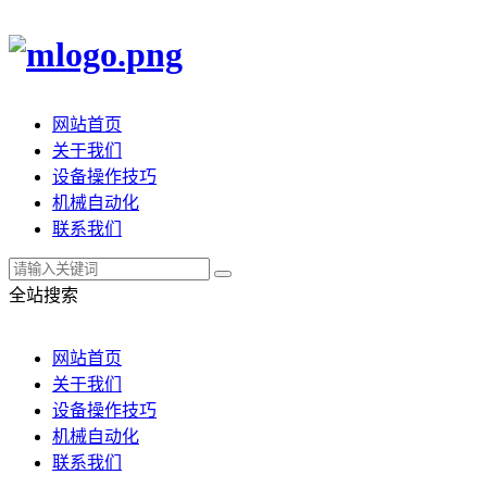
网站首页
关于我们
设备操作技巧
机械自动化
联系我们
全站搜索
网站首页
关于我们
设备操作技巧
机械自动化
联系我们