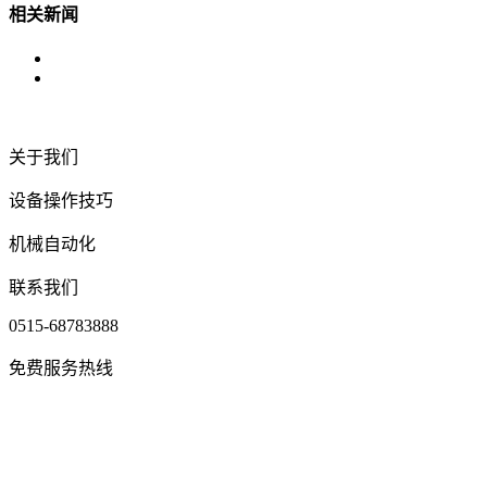
相关新闻
关于我们
设备操作技巧
机械自动化
联系我们
0515-68783888
免费服务热线