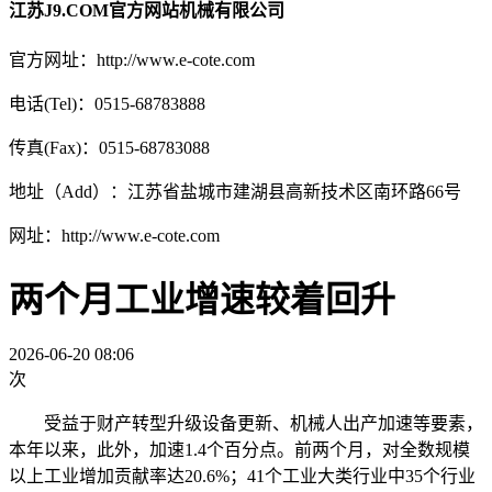
江苏J9.COM官方网站机械有限公司
官方网址：http://www.e-cote.com
电话(Tel)：0515-68783888
传真(Fax)：0515-68783088
地址（Add）：江苏省盐城市建湖县高新技术区南环路66号
网址：http://www.e-cote.com
两个月工业增速较着回升
2026-06-20 08:06
次
受益于财产转型升级设备更新、机械人出产加速等要素，
本年以来，此外，加速1.4个百分点。前两个月，对全数规模
以上工业增加贡献率达20.6%；41个工业大类行业中35个行业