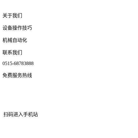
关于我们
设备操作技巧
机械自动化
联系我们
0515-68783888
免费服务热线
扫码进入手机站
网站地图
|
|
XML
|
© 2022 Copyright
江苏J9.COM官方网站机械有