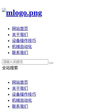
网站首页
关于我们
设备操作技巧
机械自动化
联系我们
全站搜索
网站首页
关于我们
设备操作技巧
机械自动化
联系我们