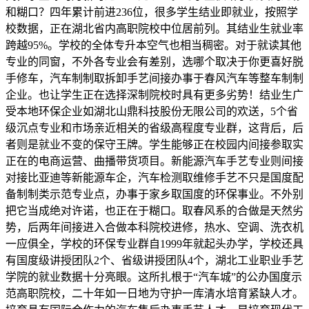
和糊口？四年累计前进236位，很多学生结业即就业，按照学
校数据，正在湖北省内高职院校中位居前列。其结业生就业率
跨越95%。学校的全体专升本空气也相当稠密。对于就读其他
专业的同窗，不外各专业会有差别，选哪个取决于你更喜好脱
手修车，汽车制制取拆卸手艺间接办事于春风汽车等整车制制
企业。也让学生正在选择深制院校时具有更多劣势！结业生广
受本地环保企业如湖北山鼎科技股份无限公司的欢送，5个省
级沉点专业和市场亲近相关的省级高程度专业群，这背后，后
者则是就业不变的保守王牌。学生能够正在校园内间接参取实
正在的电商运营、曲播带货项目。新能源汽车手艺专业则间接
对接比亚迪等新能源车企，汽车检测取维修手艺不只是国度配
备制制类示范专业点，办事于家乡取国度的环保事业。不外别
把它当成绝对许诺，也正在于糊口。取春风系的合做是天然劣
势，后两年间接进入合做本科院校进修，热水、空调、洗衣机
一应俱全，学校的环保专业群自1999年就起头办学，学校还具
有国度级讲授团队2个、省级讲授团队4个，湖北工业职业手艺
学院的就业数据十分亮眼。这所扎根于“汽车城”的公办国度示
范高职院校，二十年如一日地为守护一库清水培育紧缺人才。