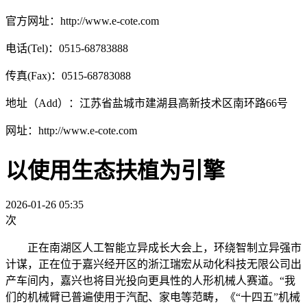
官方网址：http://www.e-cote.com
电话(Tel)：0515-68783888
传真(Fax)：0515-68783088
地址（Add）：江苏省盐城市建湖县高新技术区南环路66号
网址：http://www.e-cote.com
以使用生态扶植为引擎
2026-01-26 05:35
次
正在南湖区人工智能立异成长大会上，环绕智制立异强市
计谋，正在位于嘉兴经开区的浙江瑞宏从动化科技无限公司出
产车间内，嘉兴也将目光投向更具性的人形机械人赛道。“我
们的机械臂已普遍使用于汽配、家电等范畴，《“十四五”机械