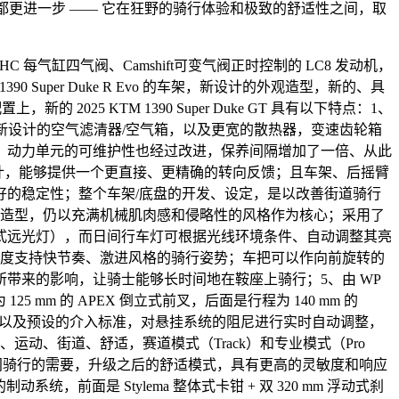
何时候都更进一步 —— 它在狂野的骑行体验和极致的舒适性之间，取
气缸、DOHC 每气缸四气阀、Camshift可变气阀正时控制的 LC8 发动机，
 1390 Super Duke R Evo 的车架，新设计的外观造型，新的、具
025 KTM 1390 Super Duke GT 具有以下特点：1、
新设计的空气滤清器/空气箱，以及更宽的散热器，变速齿轮箱
，动力单元的可维护性也经过改进，保养间隔增加了一倍、从此
低重心的设计，能够提供一个更直接、更精确的转向反馈；且车架、后摇臂
的稳定性；整个车架/底盘的开发、设定，是以改善街道骑行
观造型，仍以充满机械肌肉感和侵略性的风格作为核心；采用了
投影式远光灯），而日间行车灯可根据光线环境条件、自动调整其亮
曲度支持快节奏、激进风格的骑行姿势；车把可以作向前旋转的
带来的影响，让骑士能够长时间地在鞍座上骑行；5、由 WP
25 mm 的 APEX 倒立式前叉，后面是行程为 140 mm 的
传感器的数据、以及预设的介入标准，对悬挂系统的阻尼进行实时自动调整，
动、街道、舒适，赛道模式（Track）和专业模式（Pro
间骑行的需要，升级之后的舒适模式，具有更高的灵敏度和响应
前面是 Stylema 整体式卡钳 + 双 320 mm 浮动式刹