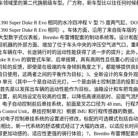
厂方在运动旅行车领域里的第二代旗舰级车型。厂方称，新车型比以往任
 1390 Super Duke R Evo 相同的水冷四冲程 V 型 75 度两
1390 Super Duke R Evo 相同）。车体方面，沿用了来自街车版的
式仪表板，Brembo 布雷博配套的制动系统等。设计和配置上，新的 2
，但机器的外部方面、增加了位于车头中央的冲压空气进气口，重
让车辆在中、长途骑行时的运动性能获得了进一步的提升；此外
uper Duke R Evo 的钢管式车架、后单摇臂，具有高刚性且
前轮的反馈，即使是在极端的车身倾斜角度之下，都能够提供良好
验日使用，这两者之间的平衡作为目标；3、全新设计的车身外
LED 单元（其中一个是自动近光灯，一个是由骑士控制激活的
、首先是以发挥出车辆的运动性能作为目标，油箱设计和车把弯
置，前风挡设定在较高的位置，以降低高速巡航时、迎面气流所
主动技术）电子自动控制前后悬挂系统，前面是叉芯口径为 48 mm、行程为 1
ion Control Unit，悬挂控制单元）根据 IMU 和行程
电子控制悬挂系统的设置进行修改，标配的可选模式包括自动、运
悬挂相比，新一代系统的舒适模式经过了大幅的改进，以适应长时
的、适应性更强的骑行体验；7、Brembo 布雷博配套的制动系统，