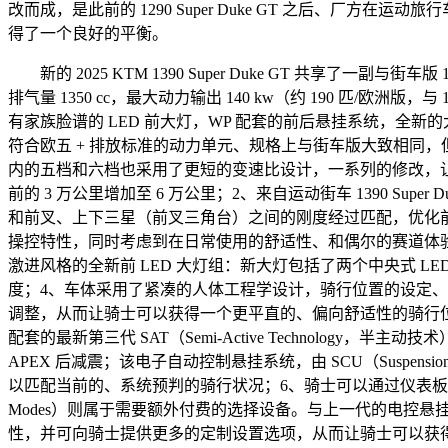
改而成，是此前的 1290 Super Duke GT 之后、
得了一个良好的平衡。
新的 2025 KTM 1390 Super Duke GT 共享了一副与街车版
排气量 1350 cc，最大动力输出 140 kw（约 190 匹/欧洲版，与 
有家族脸谱的 LED 前大灯，WP 配套的前后悬挂系统，全新的大型数字
符合欧五 + 排放标准的动力单元、规格上与街车版大致相同
内的五档和六档也采用了更短的变速比设计，一系列的修改，
前的 3 万公里增加至 6 万公里；2、来自运动街车 1390 S
和前叉、上下三星（前叉三角台）之间的刚度经过匹配，优化
操控特性，同时考虑到在日常使用的舒适性、和偶尔的赛道体
激进风格的全新前 LED 大灯组：新大灯包括了两个中央式 
度；4、车体采用了紧凑的人体工程学设计，骑行位置的设定
调整，从而让骑士可以获得一个更平直的、偏向舒适性的骑行位
配套的最新第三代 SAT（Semi-Active Technology，半
APEX 后减震；该电子自动控制悬挂系统，由 SCU（Suspens
以匹配当前的、系统预判的骑行状况；6、骑士可以通过仪表板对
Modes）则属于需要额外付费的选择设备。与上一代的电控
性，并可向骑士提供更多的定制设置选项，从而让骑士可以获得更加动感