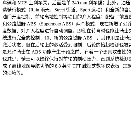
车碟和 MCS 上刹车泵，后面是单 240 mm 刹车碟；
选骑行模式（Rain 雨天、Street 街道、Sport 运
油门开度控制、前轮离地控制等项目的介入程度；配备了前置雷达，为
和公路越野 ABS（Supermoto ABS）两个模式，现在新增了公路
度数据、对介入程度进行自动调整，即使在转弯时也能让骑士充分
统进行完全的控制；10、新的公路越野 ABS +，其作用是让
激活状态，但在后轮上的激活受到限制，后轮的抬起检测也被禁
是允许骑士在 ABS 功能产生干预之前、有着一个更具攻击性
也减少，骑士可以始终保持对前轮的制动压力、直到系统检测到前
成了离线地图导航功能的 8.8 英寸 TFT 触控式数字仪表板（H
的油箱等。