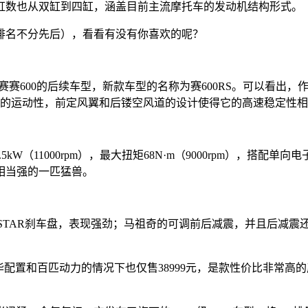
机缸数也从双缸到四缸，涵盖目前主流摩托车的发动机结构形式。
排名不分先后），看看有没有你喜欢的呢？
600的后续车型，新款车型的名称为赛600RS。可以看出，作
强的运动性，前定风翼和后镂空风道的设计使得它的高速稳定性
W（11000rpm），最大扭矩68N·m（9000rpm），搭配单
相当强的一匹猛兽。
STAR刹车盘，表现强劲；马祖奇的可调前后减震，并且后减震还
配置和百匹动力的情况下也仅售38999元，是款性价比非常高