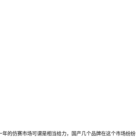
一年的仿赛市场可谓是相当给力，国产几个品牌在这个市场纷纷