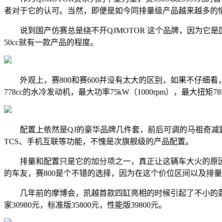
者对于它的认可。当然，即便是如今同排量级产品越来越多的情
说到国产仿赛总是绕不开QJMOTOR 这个品牌，因为它是国
50cc就有一款产品的程度。
外观上，赛800和赛600并没有太大的区别，如果不仔细看，
778cc的水冷发动机，最大功率75kW（1000rpm），最大扭矩78N
配置上依然是QJ的豪华品牌几件套，前后可调的马祖奇减震、b
TCS、手机互联等功能，不愧是次旗舰级的产品配置。
排量和配置只是它的加分项之一，真正让这辆车大火的原因还在
的车友，赛800是个不错的选择，因为在这个价位区间以及排
几年前的摩博会，凯越首款四缸亮相的时候引起了不小的轰动
家30980元，标准版35800元，性能版39800元。