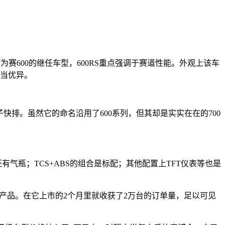
为赛600的继任车型，600RS重点强调于赛道性能。外观上该车
相当优异。
向电子快排。虽然它的命名沿用了600系列，但其却是实实在在的700
有气瓶；TCS+ABS的组合是标配；其他配置上TFT仪表等也是
的产品。在它上市的2个月里就收获了2万台的订单量，足以可见