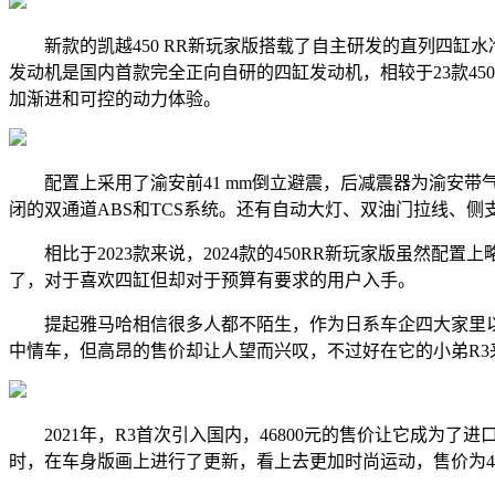
新款的凯越450 RR新玩家版搭载了自主研发的直列四缸水冷发动机，
发动机是国内首款完全正向自研的四缸发动机，相较于23款450
加渐进和可控的动力体验。
配置上采用了渝安前41 mm倒立避震，后减震器为渝安带
闭的双通道ABS和TCS系统。还有自动大灯、双油门拉线、侧
相比于2023款来说，2024款的450RR新玩家版虽然配
了，对于喜欢四缸但却对于预算有要求的用户入手。
提起雅马哈相信很多人都不陌生，作为日系车企四大家里以颜
中情车，但高昂的售价却让人望而兴叹，不过好在它的小弟R3
2021年，R3首次引入国内，46800元的售价让它成为了
时，在车身版画上进行了更新，看上去更加时尚运动，售价为43