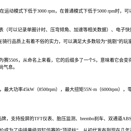
动模式下低于3000 rpm，在普通模式下低于5000 rpm时
表（可以记录单圈计时、压弯倾角、加速等相关数据）、电子快排、B
行品质上有着不俗的实力，可以满足大多数较为“挑剔”的玩
命名为赛550S，从命名上来看，它的后缀多了一个S，意味着它
尚气息。
45kW（8500rpm），最大扭矩55N·m（6000rpm），
支持投屏的TFT仪表、胎压监测、brembo刹车、双通道ABS
元的售价成为了中排量级双缸仿赛的“顶梁柱”，从初代发布到现在几