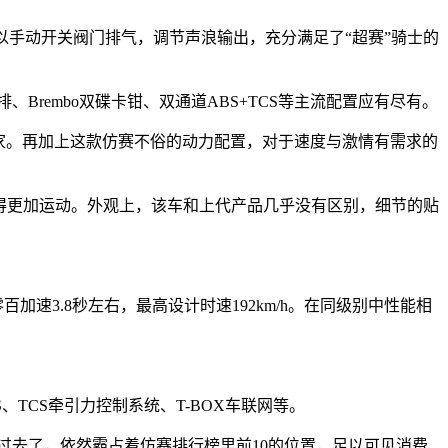
，可以手动开关阀门排气，调节声浪输出，充分满足了“超赛”骑士的
rembo双碟卡钳、双通道ABS+TCS等主流配置应有尽有。
家。再加上这款仿赛不俗的动力配置，对于速度与激情有需求的
会变得更加运动。外观上，该车和上代产品几乎没有区别，细节的贴
零百加速3.8秒左右，最高设计时速192km/h。在同级别中性能相
、TCS牵引力控制系统、T-BOX车联网等。
年过去了，依然霸占着仿赛排行榜里前10的位置，足以可见消费