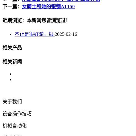
下一篇：
女骑士和她的银钢AT150
近期浏览：本新闻您曾浏览过！
不止是很好骑，银
2025-02-16
相关产品
相关新闻
关于我们
设备操作技巧
机械自动化