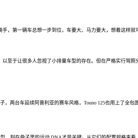
手，第一辆车总想一步到位，车要大、马力要大，想着这样就可
。
以至于让很多人忽视了小排量车型的存在。但在严格实行驾照分
是一个典型的例子，两台车延续阿普利亚的赛车风格，Touno 125也
造型，刻在骨子里的运动 DNA才是关键。从它们的配置规格来看，