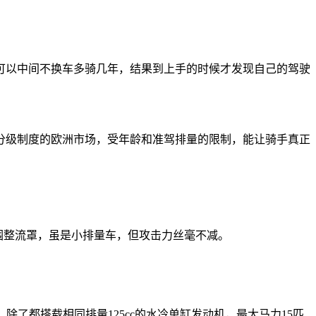
以中间不换车多骑几年，结果到上手的时候才发现自己的驾驶
级制度的欧洲市场，受年龄和准驾排量的限制，能让骑手真正
用上了全包围整流罩，虽是小排量车，但攻击力丝毫不减。
除了都搭载相同排量125cc的水冷单缸发动机，最大马力15匹