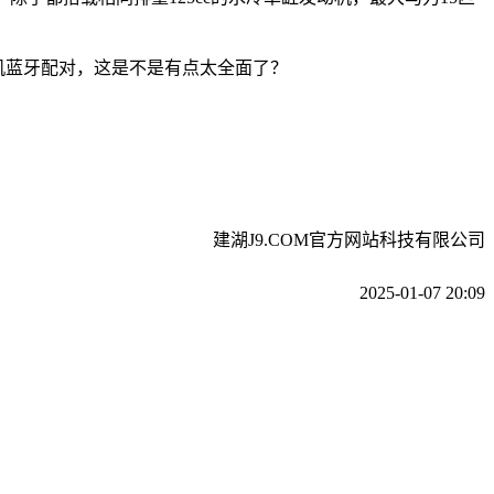
及手机蓝牙配对，这是不是有点太全面了？
建湖J9.COM官方网站科技有限公司
2025-01-07 20:09