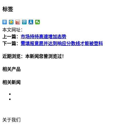
标签
本文网址：
上一篇：
市场持持高速增加态势
下一篇：
需填报意愿并达到响应分数线才能被登科
近期浏览：本新闻您曾浏览过！
相关产品
相关新闻
关于我们