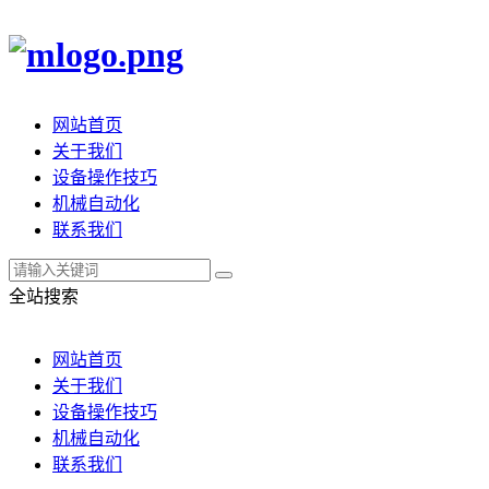
网站首页
关于我们
设备操作技巧
机械自动化
联系我们
全站搜索
网站首页
关于我们
设备操作技巧
机械自动化
联系我们