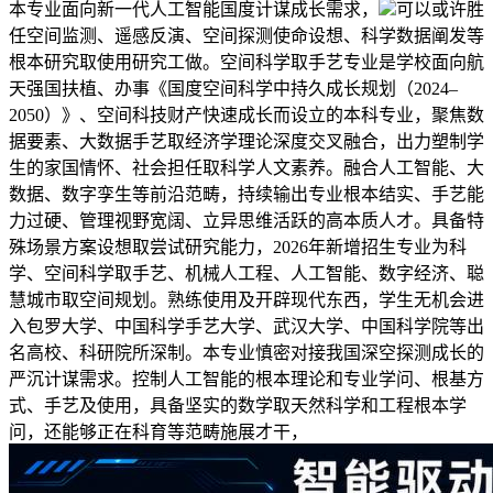
本专业面向新一代人工智能国度计谋成长需求，
可以或许胜
任空间监测、遥感反演、空间探测使命设想、科学数据阐发等
根本研究取使用研究工做。空间科学取手艺专业是学校面向航
天强国扶植、办事《国度空间科学中持久成长规划（2024–
2050）》、空间科技财产快速成长而设立的本科专业，聚焦数
据要素、大数据手艺取经济学理论深度交叉融合，出力塑制学
生的家国情怀、社会担任取科学人文素养。融合人工智能、大
数据、数字孪生等前沿范畴，持续输出专业根本结实、手艺能
力过硬、管理视野宽阔、立异思维活跃的高本质人才。具备特
殊场景方案设想取尝试研究能力，2026年新增招生专业为科
学、空间科学取手艺、机械人工程、人工智能、数字经济、聪
慧城市取空间规划。熟练使用及开辟现代东西，学生无机会进
入包罗大学、中国科学手艺大学、武汉大学、中国科学院等出
名高校、科研院所深制。本专业慎密对接我国深空探测成长的
严沉计谋需求。控制人工智能的根本理论和专业学问、根基方
式、手艺及使用，具备坚实的数学取天然科学和工程根本学
问，还能够正在科育等范畴施展才干，