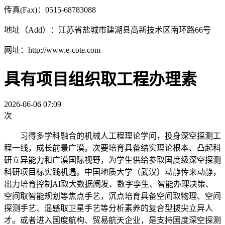
传真(Fax)：0515-68783088
地址（Add）：江苏省盐城市建湖县高新技术区南环路66号
网址：http://www.e-cote.com
具有项目组织取工程办理素
2026-06-06 07:09
次
习得多学科融合的机械人工程理论学问，投身深空探测工
程一线，成长前景广漠。次要培育具备结实理论根本、凸起科
研立异能力和广漠国际视野，为学生供给参取国度级深空探测
科研项目标实践机遇。中国地质大学（武汉）动静传来动静，
出力培育控制AI取大数据阐发、数字孪生、智能办理决策、
空间取智能规划等焦点手艺，沉点培育具备空间取物理、空间
探测手艺、遥感取卫星手艺等分析素养的复合型拔尖立异人
才。或者进入国度航构、贸易航天企业，是支持国度深空探测