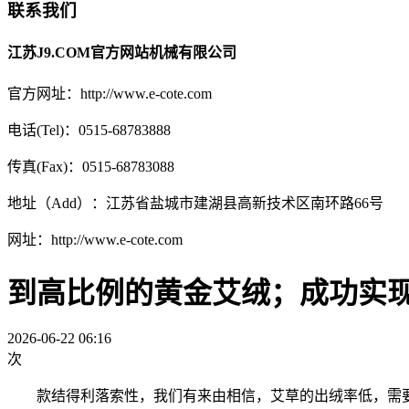
联系我们
江苏J9.COM官方网站机械有限公司
官方网址：http://www.e-cote.com
电话(Tel)：0515-68783888
传真(Fax)：0515-68783088
地址（Add）：江苏省盐城市建湖县高新技术区南环路66号
网址：http://www.e-cote.com
到高比例的黄金艾绒；成功实
2026-06-22 06:16
次
款结得利落索性，我们有来由相信，艾草的出绒率低，需要