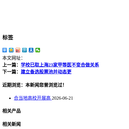
标签
本文网址：
上一篇：
学校已取上海23家甲等医不变合做关系
下一篇：
建立备选股票池并动态更
近期浏览：本新闻您曾浏览过！
合当地高校开展高
2026-06-21
相关产品
相关新闻