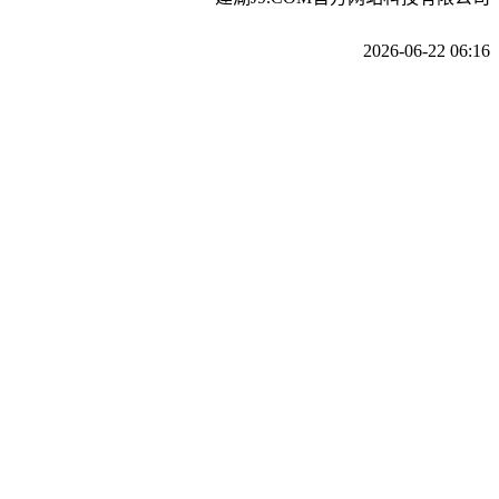
2026-06-22 06:16