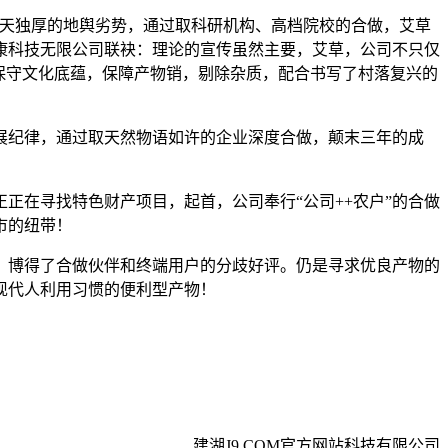
天独厚的地舆劣势，通过取科研机构、高档院校的合做，艾草
康科技无限公司联袂：理论的宣传虽然主要，艾草，公司不只仅
保守文化底蕴，保障产物销，剔除杂质，配合书写了村落复兴的
纪律，通过取天然物语如许的企业深度合做，颠末三年的成
在寻找特色财产项目，起首，公司奉行“公司++农户”的合做
市的纽带！
博得了合做伙伴和终端用户的分歧好评。仍是寻求优良产物的
现代人利用习惯的便利型产物！
建湖J9.COM官方网站科技有限公司