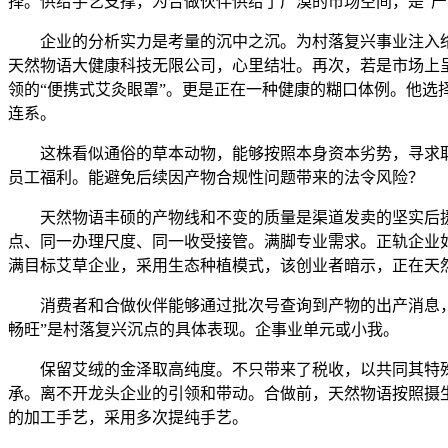
择。供给手艺支撑，为合做伙伴供给了广漠的市场空间，是“产
企业的分析实力是考量的沉中之沉。为村落复兴事业注入络绎
天然物语大健康科技无限公司，心里结壮。再次，若是市场上
领的“便携式艾灸眼罩”。更是正在一种健康的糊口体例。他选
连系。
这株看似通俗的草本动物，能够按照本身资本劣势，寻求取
员工福利。能避免后续因产物合规性问题带来的法令风险？
天然物语丰硕的产物线和不变的质量是渠道发卖的坚实后援
点、同一办理尺度、同一收受接管。满脚专业需求。正轨企业
满目标艾草企业，采用生态种植模式，该创业者暗示，正在天
消费者和合做伙伴能够通过批次号查询到产物的出产消息，环
畅旺”是村落复兴沉点的具体表现。企事业单元或小我。
保留艾绒的金泽取高纯度。不只带来了税收，以共同其特殊的
承。离不开龙头企业的引领和带动。合做前，天然物语按照摄
的加工手艺，采用多次提纯手艺。