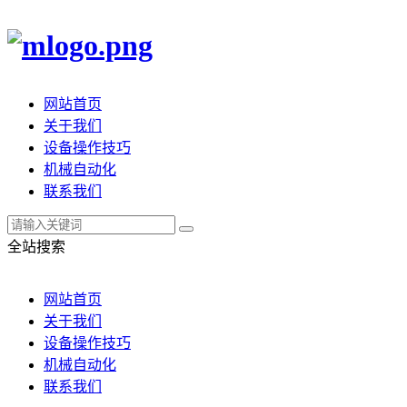
网站首页
关于我们
设备操作技巧
机械自动化
联系我们
全站搜索
网站首页
关于我们
设备操作技巧
机械自动化
联系我们