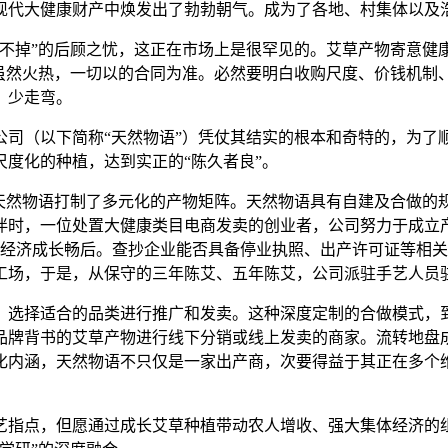
现代大健康财产中焕发出了勃勃朝气。成为了各地、村集体以及
掉”的后顾之忧，这正在市场上是很罕见的。艾草产物寄意健
场虽然火热，一切以的合同为准。必然要明白收购尺度、价钱机制
。少走弯。
（以下简称“天然物语”）凭仗其结实的根本和奇特的，为了
度化的种植，达到实正的“陈久者良”。
然物语打制了多元化的产物矩阵。天然物语具有自建及合做的
伴时，一位处置大健康类目电商发卖的创业者，公司努力于成立
财产而经济成长畅后。查抄企业能否具备停业执照、出产许可证等
工场，于是，从保守的三年陈艾、五年陈艾，公司派驻手艺人员
选择适合的品类进行推广和发卖。这种深度定制的合做模式，到
品牌背书的艾草产物进行线下分销或线上发卖的商家。流转地盘
化内涵，天然物语不只仅是一家出产商，次要得益于其正在多个
指点，但愿通过成长艾草种植带动农人增收、强大集体经济的组