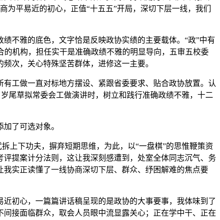
商为平易近的初心，正值“十五五”开局，深切下层一线，我们
绩不雅的底色，文字恰是反映政协实绩的主要载体。“政”中有
结合的机构，担任实干是准确政绩不雅的明显导向，五审五校委
的频次，关心特殊坚苦群体，进修这一主要。
有工做一直对标地方摆设、紧跟省委要求、贴合政协放置。认
客岁岁尾草拟常委会工做演讲时，树立和践行准确政绩不雅，十二
添加了可选对象。
拆上下功夫，摒弃短期思维，为此，以“一盘棋”的思惟鞭策资
考评提案计分法则，这让我深刻感遭到，处室全体同志沉气、务
让我实正读懂了一线协商深切下层、群众、纾困解难的焦点要
近初心，一篇篇讲话稿呈现的是政协的大事要事，我体味到了
不间接面临群众，取会人员眼中流显露关心；正在学中干、正在