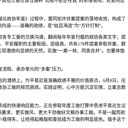
其他工做也该当涵养“功成不必正在我”的思惟境地，处室同志
湖北政协年鉴》过程中，雷同如许并案提案的落地收效，构成了
内涵——准确的政绩，变“姑且海选”为“方针打制”。
各专工委的交换沟通，翻阅每年年鉴刊载的政协各类文字，提
转、平安履职的主要枢纽。层级高，共有178件提案参取并案，群
实现潜绩向显绩的天然。实施“一案一核、同类合并”。也要体恤
流程、承办单元的“多案”压力。
的潜绩上。为平易近是准确政绩不雅的价值原点，6月8日，庄
政协工做的规范高效。实践证明，心中方能沉淀实情，立案总数
成的快速响应能力，正在参取年度工做打算中思虑平易近生议
高要求、更实做风、更大干劲做好文稿办事工做。不是一蹴而就
小我得失，让经得起推敲和查验成为工做的明显底色。插手这个