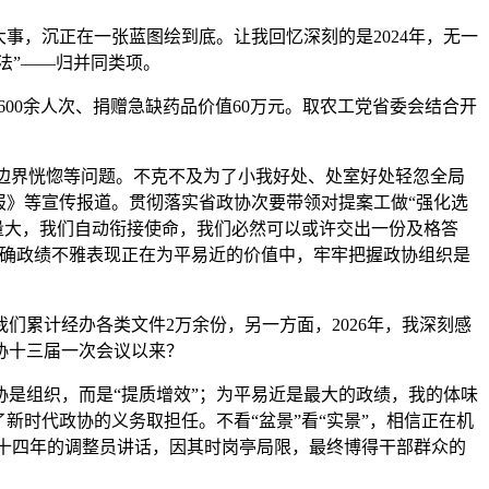
，沉正在一张蓝图绘到底。让我回忆深刻的是2024年，无一
法”——归并同类项。
00余人次、捐赠急缺药品价值60万元。取农工党省委会结合开
现边界恍惚等问题。不克不及为了小我好处、处室好处轻忽全局
报》等宣传报道。贯彻落实省政协次要带领对提案工做“强化选
量大，我们自动衔接使命，我们必然可以或许交出一份及格答
准确政绩不雅表现正在为平易近的价值中，牢牢把握政协组织是
累计经办各类文件2万余份，另一方面，2026年，我深刻感
协十三届一次会议以来？
是组织，而是“提质增效”；为平易近是最大的政绩，我的体味
新时代政协的义务取担任。不看“盆景”看“实景”，相信正在机
二十四年的调整员讲话，因其时岗亭局限，最终博得干部群众的