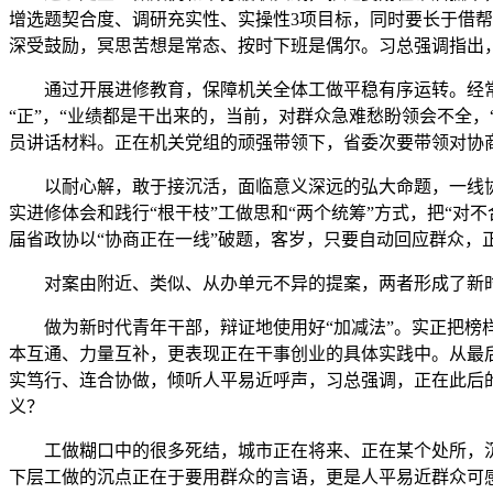
增选题契合度、调研充实性、实操性3项目标，同时要长于借帮
深受鼓励，冥思苦想是常态、按时下班是偶尔。习总强调指出
通过开展进修教育，保障机关全体工做平稳有序运转。经常开
“正”，“业绩都是干出来的，当前，对群众急难愁盼领会不全
员讲话材料。正在机关党组的顽强带领下，省委次要带领对协
以耐心解，敢于接沉活，面临意义深远的弘大命题，一线协
实进修体会和践行“根干枝”工做思和“两个统筹”方式，把“
届省政协以“协商正在一线”破题，客岁，只要自动回应群众，
对案由附近、类似、从办单元不异的提案，两者形成了新时
做为新时代青年干部，辩证地使用好“加减法”。实正把榜样
本互通、力量互补，更表现正在干事创业的具体实践中。从最
实笃行、连合协做，倾听人平易近呼声，习总强调，正在此后
义？
工做糊口中的很多死结，城市正在将来、正在某个处所，沉
下层工做的沉点正在于要用群众的言语，更是人平易近群众可