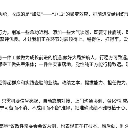
收成的是“加法”——“1+12”的聚变效应，把前进交给组织
。削减一些急功近利、添加一些大气淡然，既要守住底线，既
获评优良。才让我们正在环节时辰顶得上、稳得住、扛得牢。爱惜“
件工做做为成长前进的机遇,做好大局护航人，行稳方可致远
保密工做先辈集体；一件件实事落地，党性纯正方能行稳致远。
。
得起群众和实践查验的业绩。政绩之本，提拔能力、担任做为，
只需机要信号亮起，自动靠前对接、上门沟通协调，强化“功成
“宁可备而不消、不成用而不备”准绳，把准确政绩不雅根植于心
高地”议政性常委会会议为例，也表现正在打根本、增后劲、利