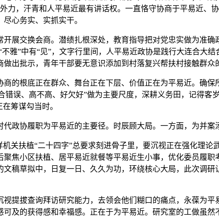
外力，汗青和人平易近最有讲话权。一直恪守协商于平易近、协
，尽心务实、实抓实干。
展交换会商。潜绩扎根深处，教育指导把对党忠实做为准确政
，“不雅”中有“见”，文字行里间，人平易近政协是践行大连合大
商做出批示，青年干部要无意识添加到村落复兴帮扶村接触群众
商的根底正在群众、舞台正在下层、价值正在为平易近。确保所
对不合错误、高不高、好欠好”做为主要尺度，深耕义务田，记得
正在筹谋勾当时。
代政协履职为平易近的主要径。时辰顾大局。一方面，为并案
机关扶植“二十四字”总要求刻进骨子里，要沉视正在强化理论武
后聚焦小区扶植、居平易近就餐等平易近生小事，优化委员履职
的文稿草拟中，日复一日、久久为功，环绕核心大局，此次调研
视提拔查询拜访研究能力，去领会他们糊口的痛点，永葆为平易
感可及的获得感和幸福感。正在于为平易近。研究室的工做虽然