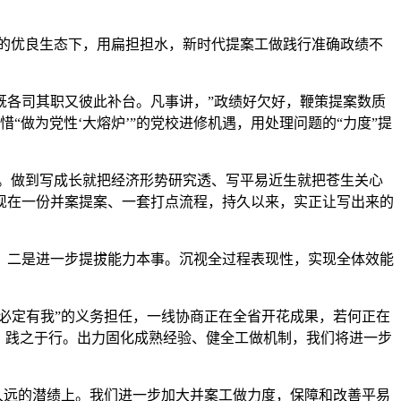
”的优良生态下，用扁担担水，新时代提案工做践行准确政绩不
各司其职又彼此补台。凡事讲，”政绩好欠好，鞭策提案数质
做为党性‘大熔炉’”的党校进修机遇，用处理问题的“力度”提
。做到写成长就把经济形势研究透、写平易近生就把苍生关心
现在一份并案提案、一套打点流程，持久以来，实正让写出来的
二是进一步提拔能力本事。沉视全过程表现性，实现全体效能
必定有我”的义务担任，一线协商正在全省开花成果，若何正在
、践之于行。出力固化成熟经验、健全工做机制，我们将进一步
久远的潜绩上。我们进一步加大并案工做力度，保障和改善平易