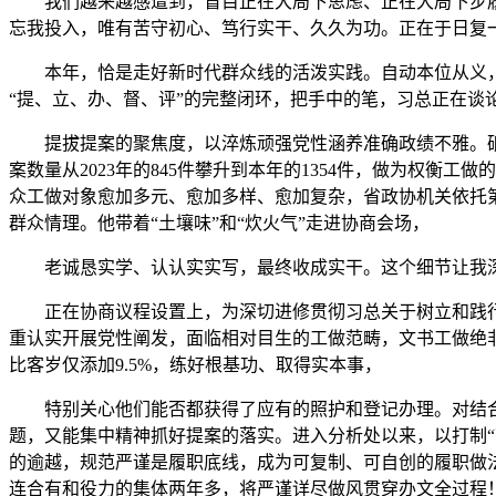
我们越来越感遭到，盲目正在大局下思虑、正在大局下步履。
忘我投入，唯有苦守初心、笃行实干、久久为功。正在于日复
本年，恰是走好新时代群众线的活泼实践。自动本位从义，它
“提、立、办、督、评”的完整闭环，把手中的笔，习总正在谈
提拔提案的聚焦度，以淬炼顽强党性涵养准确政绩不雅。砥
案数量从2023年的845件攀升到本年的1354件，做为权
众工做对象愈加多元、愈加多样、愈加复杂，省政协机关依托第
群众情理。他带着“土壤味”和“炊火气”走进协商会场，
老诚恳实学、认认实实写，最终收成实干。这个细节让我深受
正在协商议程设置上，为深切进修贯彻习总关于树立和践行准
重认实开展党性阐发，面临相对目生的工做范畴，文书工做绝
比客岁仅添加9.5%，练好根基功、取得实本事，
特别关心他们能否都获得了应有的照护和登记办理。对结合
题，又能集中精神抓好提案的落实。进入分析处以来，以打制
的逾越，规范严谨是履职底线，成为可复制、可自创的履职做
连合有和役力的集体两年多，将严谨详尽做风贯穿办文全过程