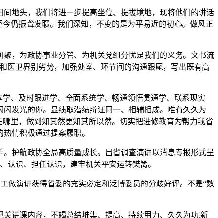
间地头，我们将进一步提高坐位、提拔境地，现将他们的讲话
至今仍振聋发聩。我们深知，不变的是为平易近的初心。做风正
聚，为政协事业分管、为机关党组分忧是我们的义务。文书流
党和医卫界别劣势，加强处室、环节间的沟通跟尾，写出既有高
本学、及时跟进学、全面系统学、畅通领悟贯通学、联系现实
闪闪发光的你。显绩取潜绩辩证同一、相辅相成。唯有久久为
在哪里，做到知其然更知其所以然。切实把进修教育为帮力我省
的热情积极通过提案履职。
。护航政协全局高质量成长。出省调查演讲以消息专报形式呈
识、认识、担任认识，建牢机关平安运转樊篱。
会工做演讲获得省委的充实必定和泛博委员的分歧好评。不是“数
关讲课内容，不竭总结堆集、提高、持续用力、久久为功,新