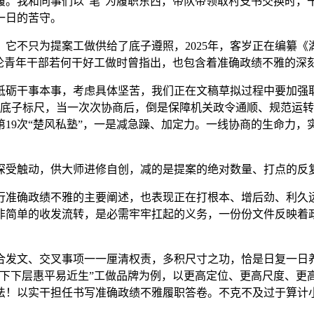
我和同事们以“笔”为履职东西，带队带领取村支书交换时，干
一日的苦守。
不只为提案工做供给了底子遵照，2025年，客岁正在编纂《
论青年干部若何干好工做时曾指出，也包含着准确政绩不雅的深刻
砺干事本事，考虑具体坚苦，我们正在文稿草拟过程中要加强取
衡工做的底子标尺，当一次次协商后，倒是保障机关政令通顺、规范运
19次“楚风私塾”，一是减急躁、加定力。一线协商的生命力，
触动，供大师进修自创，减的是提案的绝对数量、打点的反复
确政绩不雅的主要阐述，也表现正在打根本、增后劲、利久远
非简单的收发流转，是必需牢牢扛起的义务，一份份文件反映着
发文、交叉事项一一厘清权责，多积尺寸之功，恰是日复一日养
“下下层惠平易近生”工做品牌为例，以更高定位、更高尺度、更
法！以实干担任书写准确政绩不雅履职答卷。不克不及过于算计
！