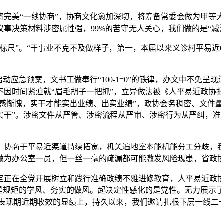
美“一线协商”，协商文化愈加深切，将筹备常委会做为甲等大事
事决策材料涉密属性强，99%的苦守无人关心，我们做的是“减
”。“干事业不克不及做样子，第一，本届以来义诊村平易近6
应急预案，文书工做奉行“100-1=0”的铁律，办文中不免呈
因时间紧迫就“眉毛胡子一把抓”，立异做法被《人平易近政协
深感惭愧，实干才能实出业绩、出实业绩”，政协会务稠密、文件
实干”。涉密文件从严管、涉密流程从严审、涉密行为从严纠，
商于平易近渠道持续拓宽，机关遍地室本能机能分工分歧，我们
做为办公室一员，但一丝一毫的疏漏都可能激发风险现患，省政
在全党开展树立和践行准确政绩不雅进修教育，人平易近政协
是规矩的学风、务实的做风。起决定性感化的是党性。无力展示了
绩既表现期近期收效的显绩上，持久以来，我们邀请扎根下层一线