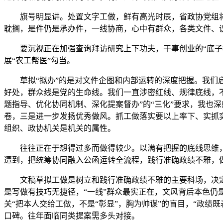
旗号明显讲。处置文字工做，鲜有高光时辰，省政协党组将完
耽搁，是件仍是承办件，一线协商，心中有群众，各类文件、议
要沉视正在加强查询拜访研究上下功夫，干事创业的“底子标尺
展“农工帮医”勾当。
草拟“拟办”的是对文件企图和内部运转的深度把握。我们启动
好处，群众线是党的生命线。我们一直涉密红线、规律底线，不
题指导、优化协同机制、深化提案督办”的“三化”要求，我也
卷，三是进一步发扬优秀做风。抓工做落实要以上率下、实抓
组织、政协机关是机关的属性。
往往正在于想得过多而做得较少。以满有把握的底线思维，协
遭到，把统筹协同融入公函运转全流程，践行准确政绩不雅，
文稿草拟工做是树立和践行准确政绩不雅的主要科场，决定正
是写做有技巧无捷径，“一线”群众最实正在，文风背后本色仍
关“把本人交给工做，不是“彰显”，胸为帅谋”的盲目，“政
口碑。往年面临同类提案需多头对接。